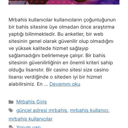
Mrbahis kullanıcılar kullanıcıların çoğunluğunun
bir bahis sitesine üye olmadan önce araştırma
yaptığı bilinmektedir. Bu anketler, bir web
sitesinin genel olarak güvenilir olup olmadığını
ve yüksek kalitede hizmet sağlayıp
sağlamadığını belirlemeye çalışır. Bir bahis
sitesinin güvenilirliğinin en önemli kriteri sahip
olduğu lisanstır. Bir casino sitesi size casino
lisansı verdiğinde o siteden iyi bir hizmet
alabilirsiniz. En …
Devamını oku
Kategoriler
Mrbahis Giriş
Etiketler
güncel adresi mrbahis
,
mrbahis kullanıcı
,
mrbahis kullanıcılar
Yorum yap