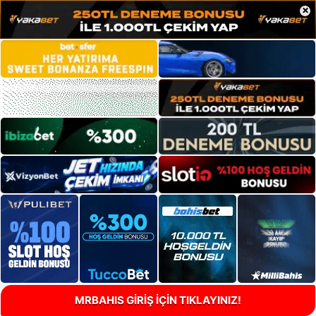
×
MRBAHIS GİRİŞ İÇİN TIKLAYINIZ!