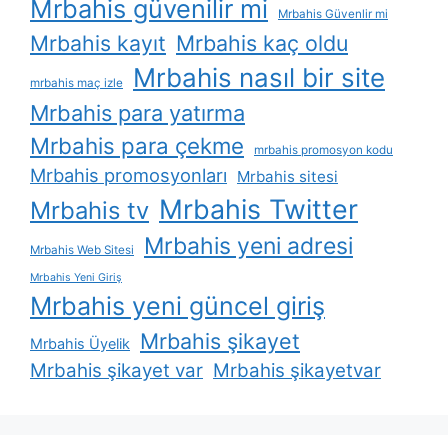
Mrbahis güvenilir mi
Mrbahis Güvenlir mi
Mrbahis kayıt
Mrbahis kaç oldu
Mrbahis nasıl bir site
mrbahis maç izle
Mrbahis para yatırma
Mrbahis para çekme
mrbahis promosyon kodu
Mrbahis promosyonları
Mrbahis sitesi
Mrbahis Twitter
Mrbahis tv
Mrbahis yeni adresi
Mrbahis Web Sitesi
Mrbahis Yeni Giriş
Mrbahis yeni güncel giriş
Mrbahis şikayet
Mrbahis Üyelik
Mrbahis şikayet var
Mrbahis şikayetvar