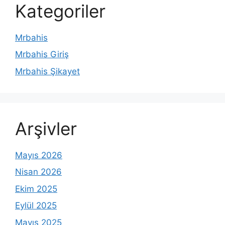
Kategoriler
Mrbahis
Mrbahis Giriş
Mrbahis Şikayet
Arşivler
Mayıs 2026
Nisan 2026
Ekim 2025
Eylül 2025
Mayıs 2025