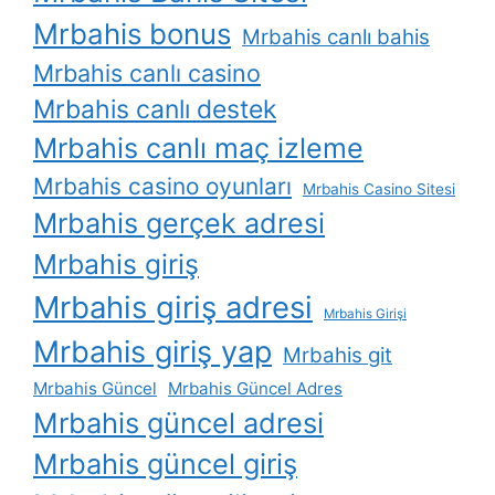
Mrbahis bonus
Mrbahis canlı bahis
Mrbahis canlı casino
Mrbahis canlı destek
Mrbahis canlı maç izleme
Mrbahis casino oyunları
Mrbahis Casino Sitesi
Mrbahis gerçek adresi
Mrbahis giriş
Mrbahis giriş adresi
Mrbahis Girişi
Mrbahis giriş yap
Mrbahis git
Mrbahis Güncel
Mrbahis Güncel Adres
Mrbahis güncel adresi
Mrbahis güncel giriş