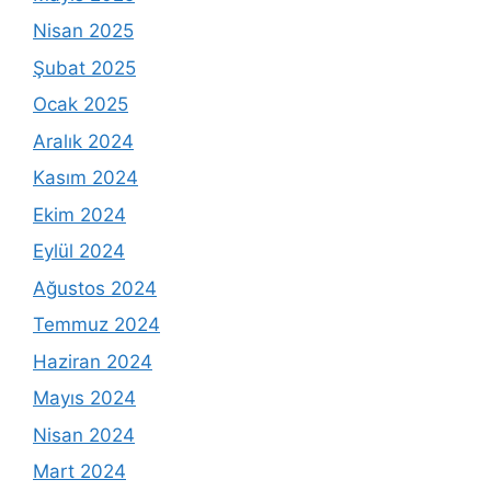
Nisan 2025
Şubat 2025
Ocak 2025
Aralık 2024
Kasım 2024
Ekim 2024
Eylül 2024
Ağustos 2024
Temmuz 2024
Haziran 2024
Mayıs 2024
Nisan 2024
Mart 2024