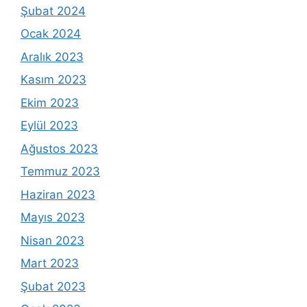
Şubat 2024
Ocak 2024
Aralık 2023
Kasım 2023
Ekim 2023
Eylül 2023
Ağustos 2023
Temmuz 2023
Haziran 2023
Mayıs 2023
Nisan 2023
Mart 2023
Şubat 2023