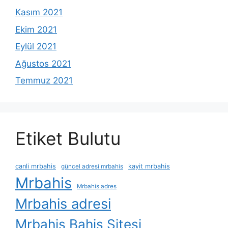
Kasım 2021
Ekim 2021
Eylül 2021
Ağustos 2021
Temmuz 2021
Etiket Bulutu
canli mrbahis
kayit mrbahis
güncel adresi mrbahis
Mrbahis
Mrbahis adres
Mrbahis adresi
Mrbahis Bahis Sitesi