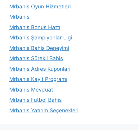
Mrbahis Oyun Hizmetleri
Mrbahis
Mrbahis Bonus Hattı
Mrbahis Şampiyonlar Ligi
Mrbahis Bahis Deneyimi
Mrbahis Sürekli Bahis
Mrbahis Adres Kuponları
Mrbahis Kayıt Programı
Mrbahis Mevduat
Mrbahis Futbol Bahis
Mrbahis Yatırım Seçenekleri