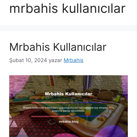
mrbahis kullanıcılar
Mrbahis Kullanıcılar
Şubat 10, 2024
yazar
Mrbahis