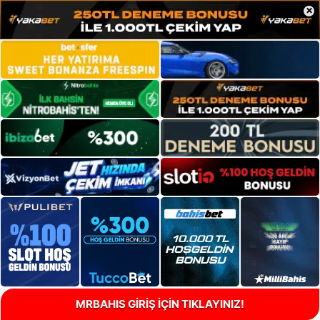
×
MRBAHIS GİRİŞ İÇİN TIKLAYINIZ!