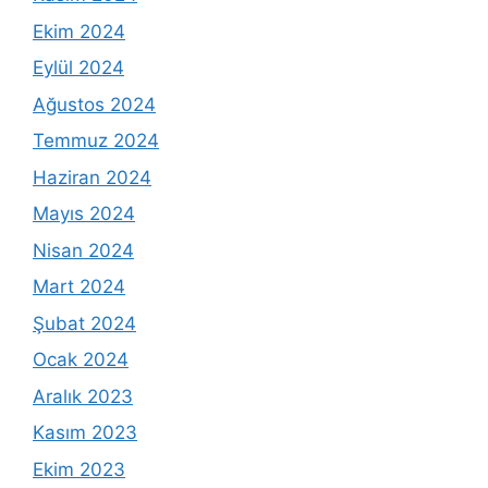
Ekim 2024
Eylül 2024
Ağustos 2024
Temmuz 2024
Haziran 2024
Mayıs 2024
Nisan 2024
Mart 2024
Şubat 2024
Ocak 2024
Aralık 2023
Kasım 2023
Ekim 2023