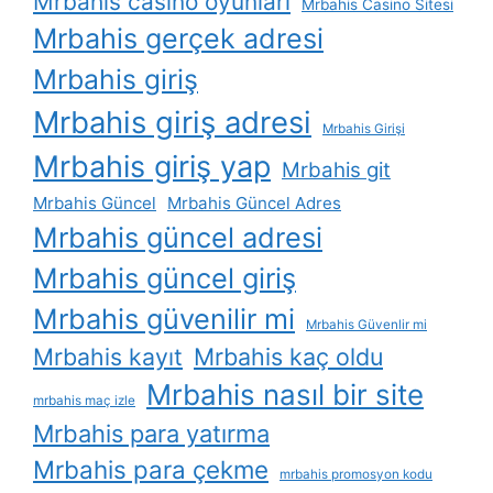
Mrbahis casino oyunları
Mrbahis Casino Sitesi
Mrbahis gerçek adresi
Mrbahis giriş
Mrbahis giriş adresi
Mrbahis Girişi
Mrbahis giriş yap
Mrbahis git
Mrbahis Güncel
Mrbahis Güncel Adres
Mrbahis güncel adresi
Mrbahis güncel giriş
Mrbahis güvenilir mi
Mrbahis Güvenlir mi
Mrbahis kayıt
Mrbahis kaç oldu
Mrbahis nasıl bir site
mrbahis maç izle
Mrbahis para yatırma
Mrbahis para çekme
mrbahis promosyon kodu