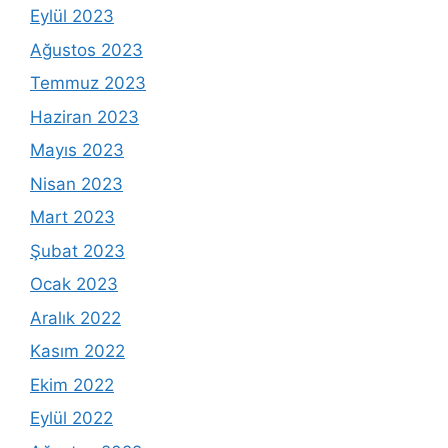
Eylül 2023
Ağustos 2023
Temmuz 2023
Haziran 2023
Mayıs 2023
Nisan 2023
Mart 2023
Şubat 2023
Ocak 2023
Aralık 2022
Kasım 2022
Ekim 2022
Eylül 2022