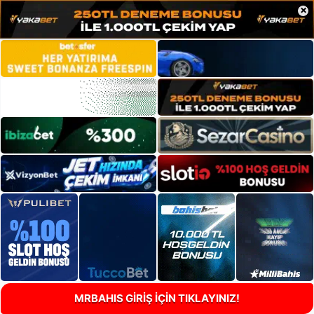
×
MRBAHIS GİRİŞ İÇİN TIKLAYINIZ!