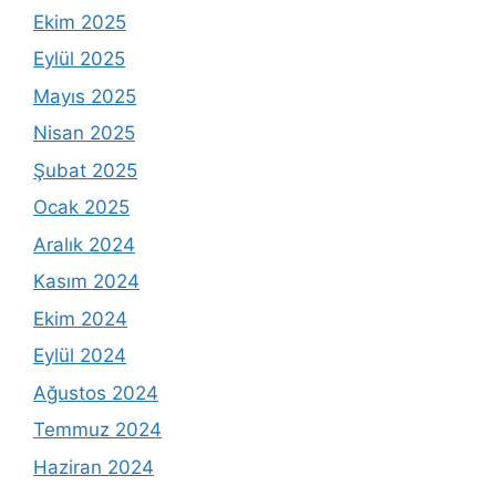
Ekim 2025
Eylül 2025
Mayıs 2025
Nisan 2025
Şubat 2025
Ocak 2025
Aralık 2024
Kasım 2024
Ekim 2024
Eylül 2024
Ağustos 2024
Temmuz 2024
Haziran 2024