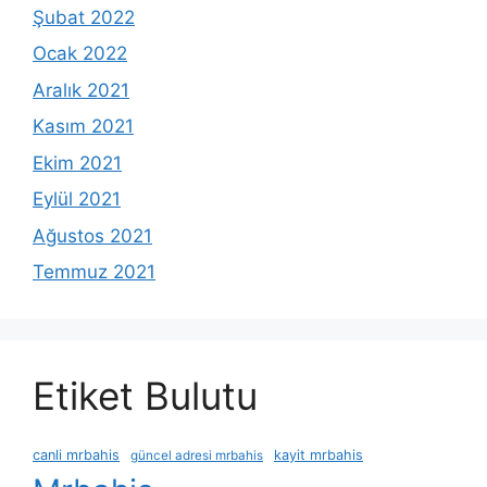
Şubat 2022
Ocak 2022
Aralık 2021
Kasım 2021
Ekim 2021
Eylül 2021
Ağustos 2021
Temmuz 2021
Etiket Bulutu
canli mrbahis
kayit mrbahis
güncel adresi mrbahis