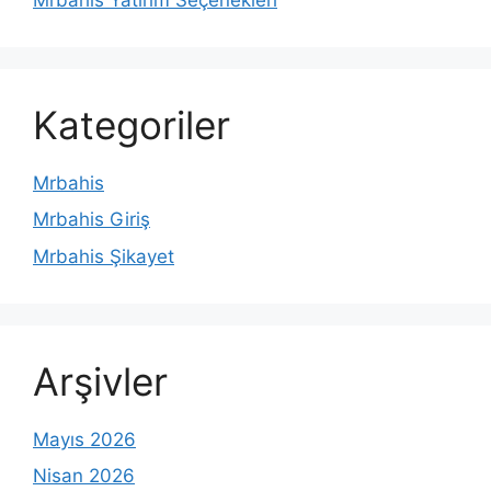
Kategoriler
Mrbahis
Mrbahis Giriş
Mrbahis Şikayet
Arşivler
Mayıs 2026
Nisan 2026