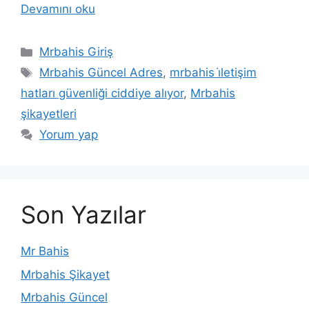
Devamını oku
Kategoriler
Mrbahis Giriş
Etiketler
Mrbahis Güncel Adres
,
mrbahis i̇letişim
hatları güvenliği ciddiye alıyor
,
Mrbahis
şikayetleri
Yorum yap
Son Yazılar
Mr Bahis
Mrbahis Şikayet
Mrbahis Güncel