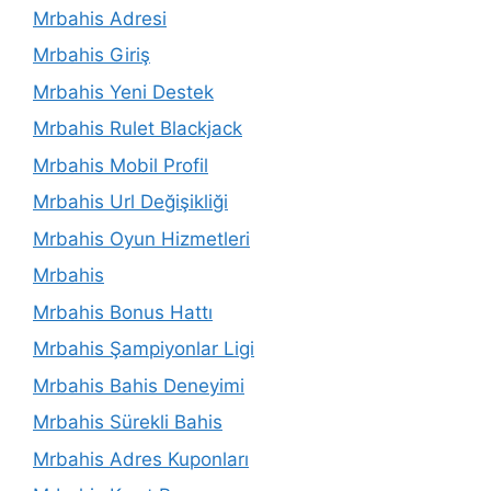
Mrbahis Adresi
Mrbahis Giriş
Mrbahis Yeni Destek
Mrbahis Rulet Blackjack
Mrbahis Mobil Profil
Mrbahis Url Değişikliği
Mrbahis Oyun Hizmetleri
Mrbahis
Mrbahis Bonus Hattı
Mrbahis Şampiyonlar Ligi
Mrbahis Bahis Deneyimi
Mrbahis Sürekli Bahis
Mrbahis Adres Kuponları