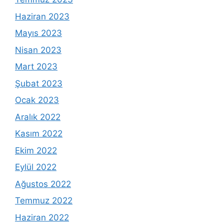
Haziran 2023
Mayıs 2023
Nisan 2023
Mart 2023
Şubat 2023
Ocak 2023
Aralık 2022
Kasım 2022
Ekim 2022
Eylül 2022
Ağustos 2022
Temmuz 2022
Haziran 2022