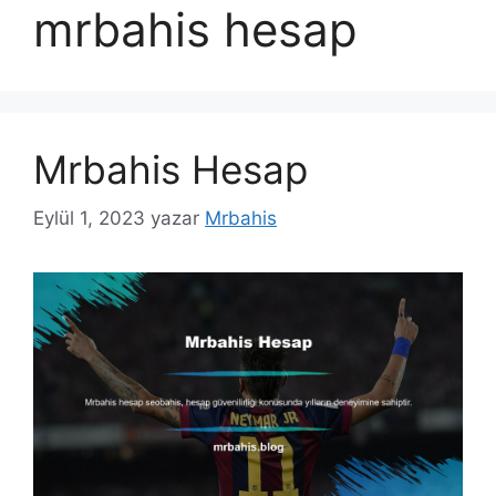
mrbahis hesap
Mrbahis Hesap
Eylül 1, 2023
yazar
Mrbahis