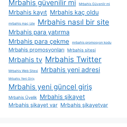
Mrbahis güvenilir mi
Mrbahis Güvenlir mi
Mrbahis kayıt
Mrbahis kaç oldu
Mrbahis nasıl bir site
mrbahis maç izle
Mrbahis para yatırma
Mrbahis para çekme
mrbahis promosyon kodu
Mrbahis promosyonları
Mrbahis sitesi
Mrbahis Twitter
Mrbahis tv
Mrbahis yeni adresi
Mrbahis Web Sitesi
Mrbahis Yeni Giriş
Mrbahis yeni güncel giriş
Mrbahis şikayet
Mrbahis Üyelik
Mrbahis şikayet var
Mrbahis şikayetvar