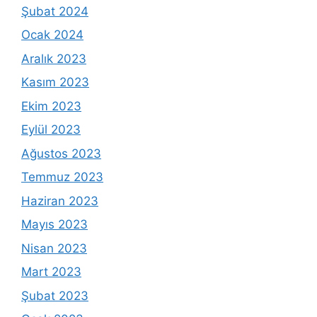
Şubat 2024
Ocak 2024
Aralık 2023
Kasım 2023
Ekim 2023
Eylül 2023
Ağustos 2023
Temmuz 2023
Haziran 2023
Mayıs 2023
Nisan 2023
Mart 2023
Şubat 2023