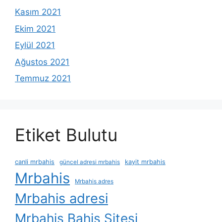
Kasım 2021
Ekim 2021
Eylül 2021
Ağustos 2021
Temmuz 2021
Etiket Bulutu
canli mrbahis
kayit mrbahis
güncel adresi mrbahis
Mrbahis
Mrbahis adres
Mrbahis adresi
Mrbahis Bahis Sitesi