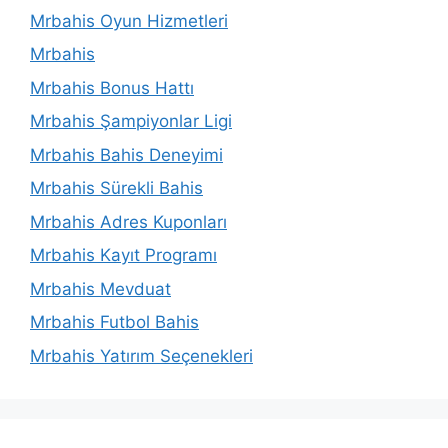
Mrbahis Oyun Hizmetleri
Mrbahis
Mrbahis Bonus Hattı
Mrbahis Şampiyonlar Ligi
Mrbahis Bahis Deneyimi
Mrbahis Sürekli Bahis
Mrbahis Adres Kuponları
Mrbahis Kayıt Programı
Mrbahis Mevduat
Mrbahis Futbol Bahis
Mrbahis Yatırım Seçenekleri