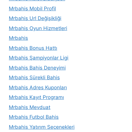
Mrbahis Mobil Profil
Mrbahis Url Değişikliği
Mrbahis Oyun Hizmetleri
Mrbahis
Mrbahis Bonus Hattı
Mrbahis Şampiyonlar Ligi
Mrbahis Bahis Deneyimi
Mrbahis Sürekli Bahis
Mrbahis Adres Kuponları
Mrbahis Kayıt Programı
Mrbahis Mevduat
Mrbahis Futbol Bahis
Mrbahis Yatırım Seçenekleri