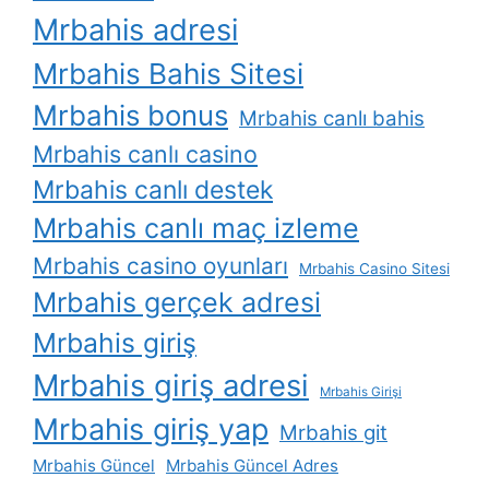
Mrbahis adresi
Mrbahis Bahis Sitesi
Mrbahis bonus
Mrbahis canlı bahis
Mrbahis canlı casino
Mrbahis canlı destek
Mrbahis canlı maç izleme
Mrbahis casino oyunları
Mrbahis Casino Sitesi
Mrbahis gerçek adresi
Mrbahis giriş
Mrbahis giriş adresi
Mrbahis Girişi
Mrbahis giriş yap
Mrbahis git
Mrbahis Güncel
Mrbahis Güncel Adres