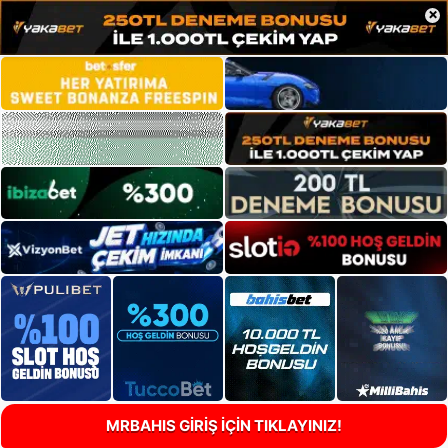
×
MRBAHIS GİRİŞ İÇİN TIKLAYINIZ!