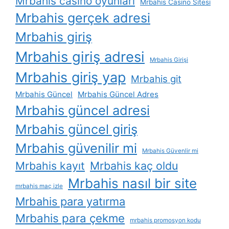
Mrbahis casino oyunları
Mrbahis Casino Sitesi
Mrbahis gerçek adresi
Mrbahis giriş
Mrbahis giriş adresi
Mrbahis Girişi
Mrbahis giriş yap
Mrbahis git
Mrbahis Güncel
Mrbahis Güncel Adres
Mrbahis güncel adresi
Mrbahis güncel giriş
Mrbahis güvenilir mi
Mrbahis Güvenlir mi
Mrbahis kayıt
Mrbahis kaç oldu
Mrbahis nasıl bir site
mrbahis maç izle
Mrbahis para yatırma
Mrbahis para çekme
mrbahis promosyon kodu