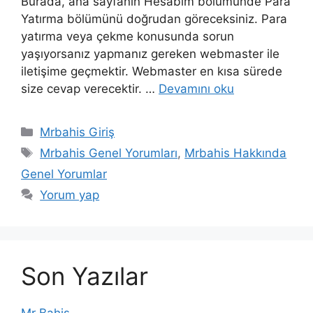
Burada, ana sayfanın Hesabım bölümünde Para
Yatırma bölümünü doğrudan göreceksiniz. Para
yatırma veya çekme konusunda sorun
yaşıyorsanız yapmanız gereken webmaster ile
iletişime geçmektir. Webmaster en kısa sürede
size cevap verecektir. …
Devamını oku
Kategoriler
Mrbahis Giriş
Etiketler
Mrbahis Genel Yorumları
,
Mrbahis Hakkında
Genel Yorumlar
Yorum yap
Son Yazılar