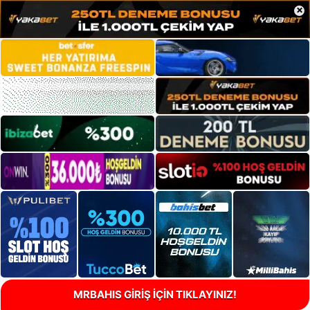
×
MRBAHIS GİRİŞ İÇİN TIKLAYINIZ!