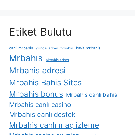
Etiket Bulutu
canli mrbahis
kayit mrbahis
güncel adresi mrbahis
Mrbahis
Mrbahis adres
Mrbahis adresi
Mrbahis Bahis Sitesi
Mrbahis bonus
Mrbahis canlı bahis
Mrbahis canlı casino
Mrbahis canlı destek
Mrbahis canlı maç izleme