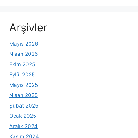
Arşivler
Mayıs 2026
Nisan 2026
Ekim 2025
Eylül 2025
Mayıs 2025
Nisan 2025
Şubat 2025
Ocak 2025
Aralık 2024
Kasım 2024