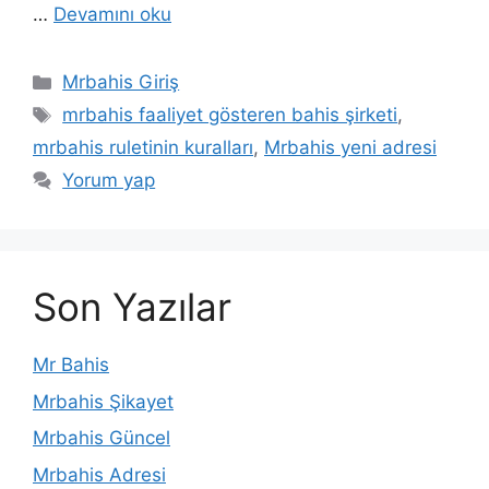
…
Devamını oku
Kategoriler
Mrbahis Giriş
Etiketler
mrbahis faaliyet gösteren bahis şirketi
,
mrbahis ruletinin kuralları
,
Mrbahis yeni adresi
Yorum yap
Son Yazılar
Mr Bahis
Mrbahis Şikayet
Mrbahis Güncel
Mrbahis Adresi