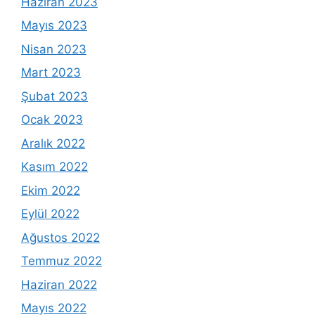
Haziran 2023
Mayıs 2023
Nisan 2023
Mart 2023
Şubat 2023
Ocak 2023
Aralık 2022
Kasım 2022
Ekim 2022
Eylül 2022
Ağustos 2022
Temmuz 2022
Haziran 2022
Mayıs 2022