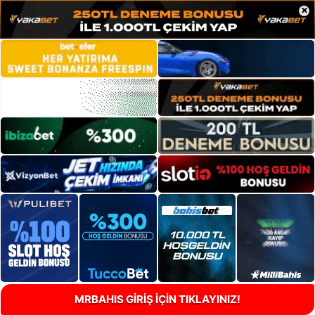
×
MRBAHIS GİRİŞ İÇİN TIKLAYINIZ!