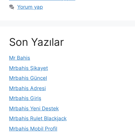
Yorum yap
Son Yazılar
Mr Bahis
Mrbahis Şikayet
Mrbahis Güncel
Mrbahis Adresi
Mrbahis Giriş
Mrbahis Yeni Destek
Mrbahis Rulet Blackjack
Mrbahis Mobil Profil