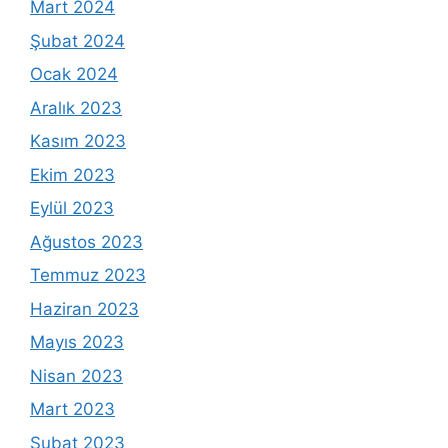
Mart 2024
Şubat 2024
Ocak 2024
Aralık 2023
Kasım 2023
Ekim 2023
Eylül 2023
Ağustos 2023
Temmuz 2023
Haziran 2023
Mayıs 2023
Nisan 2023
Mart 2023
Şubat 2023