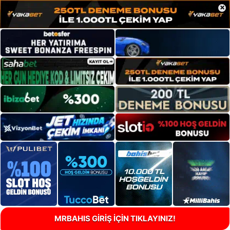
×
MRBAHIS GİRİŞ İÇİN TIKLAYINIZ!