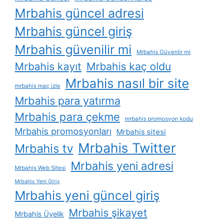
Mrbahis güncel adresi
Mrbahis güncel giriş
Mrbahis güvenilir mi
Mrbahis Güvenlir mi
Mrbahis kayıt
Mrbahis kaç oldu
Mrbahis nasıl bir site
mrbahis maç izle
Mrbahis para yatırma
Mrbahis para çekme
mrbahis promosyon kodu
Mrbahis promosyonları
Mrbahis sitesi
Mrbahis Twitter
Mrbahis tv
Mrbahis yeni adresi
Mrbahis Web Sitesi
Mrbahis Yeni Giriş
Mrbahis yeni güncel giriş
Mrbahis şikayet
Mrbahis Üyelik