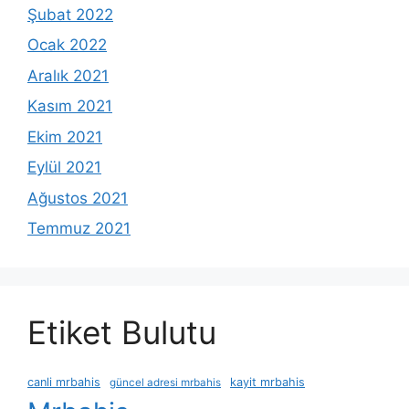
Şubat 2022
Ocak 2022
Aralık 2021
Kasım 2021
Ekim 2021
Eylül 2021
Ağustos 2021
Temmuz 2021
Etiket Bulutu
canli mrbahis
kayit mrbahis
güncel adresi mrbahis