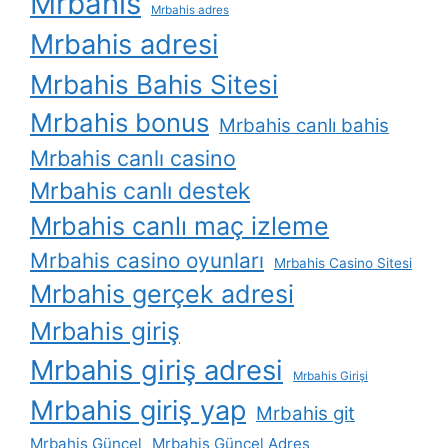
Mrbahis
Mrbahis adres
Mrbahis adresi
Mrbahis Bahis Sitesi
Mrbahis bonus
Mrbahis canlı bahis
Mrbahis canlı casino
Mrbahis canlı destek
Mrbahis canlı maç izleme
Mrbahis casino oyunları
Mrbahis Casino Sitesi
Mrbahis gerçek adresi
Mrbahis giriş
Mrbahis giriş adresi
Mrbahis Girişi
Mrbahis giriş yap
Mrbahis git
Mrbahis Güncel
Mrbahis Güncel Adres