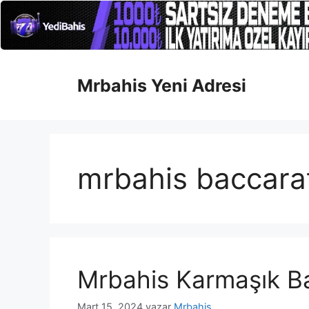
İçeriğe
atla
Mrbahis Yeni Adresi
mrbahis baccara
Mrbahis Karmaşık B
Mart 15, 2024
yazar
Mrbahis