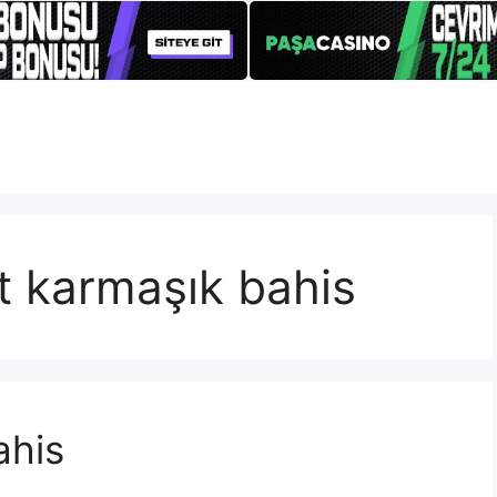
t karmaşık bahis
ahis