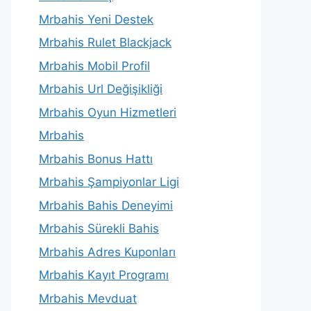
Mrbahis Yeni Destek
Mrbahis Rulet Blackjack
Mrbahis Mobil Profil
Mrbahis Url Değişikliği
Mrbahis Oyun Hizmetleri
Mrbahis
Mrbahis Bonus Hattı
Mrbahis Şampiyonlar Ligi
Mrbahis Bahis Deneyimi
Mrbahis Sürekli Bahis
Mrbahis Adres Kuponları
Mrbahis Kayıt Programı
Mrbahis Mevduat