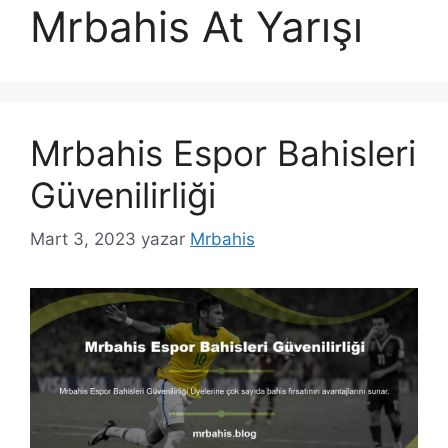
Mrbahis At Yarışı
Mrbahis Espor Bahisleri
Güvenilirliği
Mart 3, 2023
yazar
Mrbahis