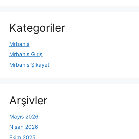
Kategoriler
Mrbahis
Mrbahis Giriş
Mrbahis Şikayet
Arşivler
Mayıs 2026
Nisan 2026
Ekim 2025