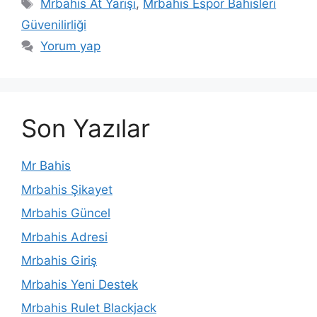
Etiketler
Mrbahis At Yarışı
,
Mrbahis Espor Bahisleri
Güvenilirliği
Yorum yap
Son Yazılar
Mr Bahis
Mrbahis Şikayet
Mrbahis Güncel
Mrbahis Adresi
Mrbahis Giriş
Mrbahis Yeni Destek
Mrbahis Rulet Blackjack