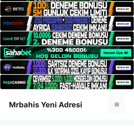
İçeriğe
atla
Mrbahis Yeni Adresi
Menü