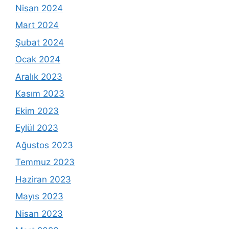
Nisan 2024
Mart 2024
Şubat 2024
Ocak 2024
Aralık 2023
Kasım 2023
Ekim 2023
Eylül 2023
Ağustos 2023
Temmuz 2023
Haziran 2023
Mayıs 2023
Nisan 2023