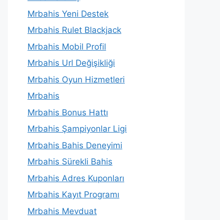
Mrbahis Yeni Destek
Mrbahis Rulet Blackjack
Mrbahis Mobil Profil
Mrbahis Url Değişikliği
Mrbahis Oyun Hizmetleri
Mrbahis
Mrbahis Bonus Hattı
Mrbahis Şampiyonlar Ligi
Mrbahis Bahis Deneyimi
Mrbahis Sürekli Bahis
Mrbahis Adres Kuponları
Mrbahis Kayıt Programı
Mrbahis Mevduat