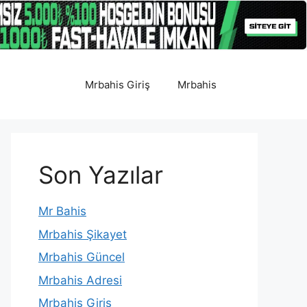
Mrbahis Giriş
Mrbahis
Son Yazılar
Mr Bahis
Mrbahis Şikayet
Mrbahis Güncel
Mrbahis Adresi
Mrbahis Giriş