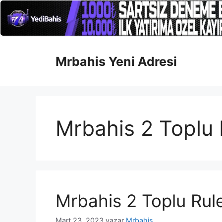
İçeriğe
atla
Mrbahis Yeni Adresi
Mrbahis 2 Toplu 
Mrbahis 2 Toplu Rule
Mart 23, 2023
yazar
Mrbahis