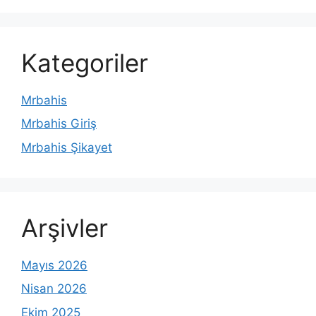
Kategoriler
Mrbahis
Mrbahis Giriş
Mrbahis Şikayet
Arşivler
Mayıs 2026
Nisan 2026
Ekim 2025