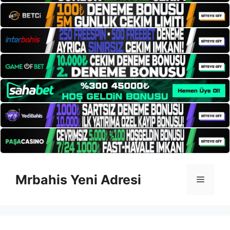
İçeriğe
atla
Mrbahis Yeni Adresi
Menü