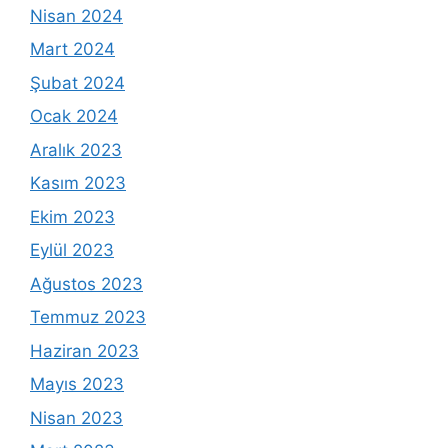
Nisan 2024
Mart 2024
Şubat 2024
Ocak 2024
Aralık 2023
Kasım 2023
Ekim 2023
Eylül 2023
Ağustos 2023
Temmuz 2023
Haziran 2023
Mayıs 2023
Nisan 2023