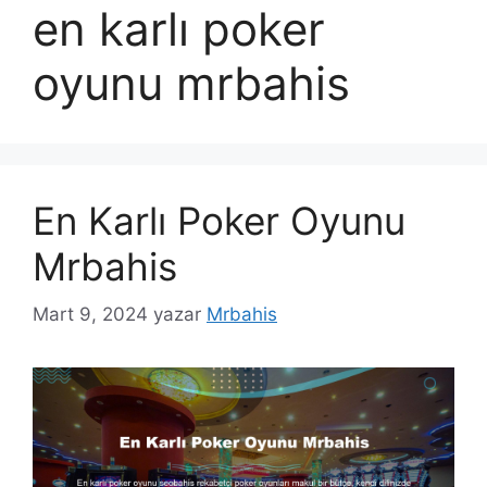
en karlı poker
oyunu mrbahis
En Karlı Poker Oyunu
Mrbahis
Mart 9, 2024
yazar
Mrbahis