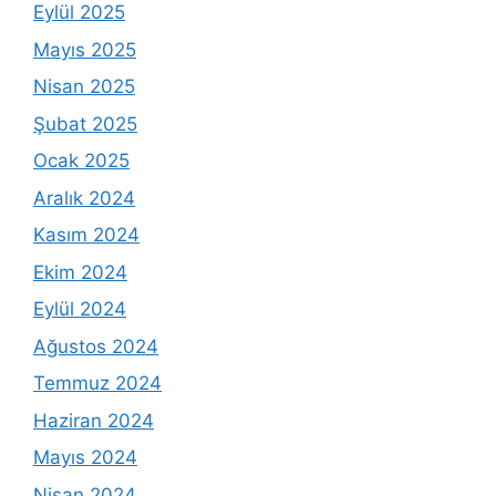
Eylül 2025
Mayıs 2025
Nisan 2025
Şubat 2025
Ocak 2025
Aralık 2024
Kasım 2024
Ekim 2024
Eylül 2024
Ağustos 2024
Temmuz 2024
Haziran 2024
Mayıs 2024
Nisan 2024