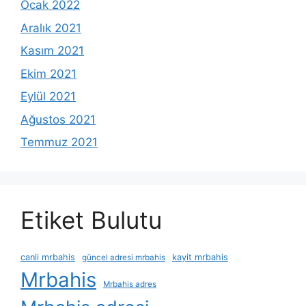
Ocak 2022
Aralık 2021
Kasım 2021
Ekim 2021
Eylül 2021
Ağustos 2021
Temmuz 2021
Etiket Bulutu
canli mrbahis
kayit mrbahis
güncel adresi mrbahis
Mrbahis
Mrbahis adres