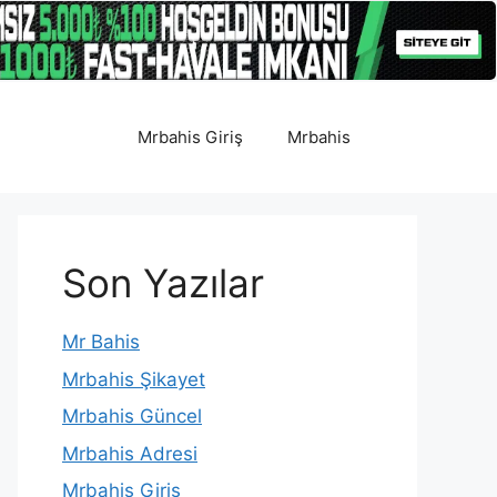
Mrbahis Giriş
Mrbahis
Son Yazılar
Mr Bahis
Mrbahis Şikayet
Mrbahis Güncel
Mrbahis Adresi
Mrbahis Giriş