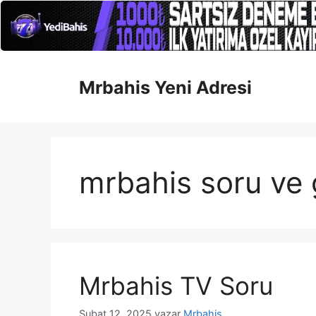
İçeriğe
atla
Mrbahis Yeni Adresi
mrbahis soru ve g
Mrbahis TV Soru
Şubat 12, 2025
yazar
Mrbahis