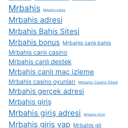
Mrbahis
Mrbahis adres
Mrbahis adresi
Mrbahis Bahis Sitesi
Mrbahis bonus
Mrbahis canlı bahis
Mrbahis canlı casino
Mrbahis canlı destek
Mrbahis canlı maç izleme
Mrbahis casino oyunları
Mrbahis Casino Sitesi
Mrbahis gerçek adresi
Mrbahis giriş
Mrbahis giriş adresi
Mrbahis Girişi
Mrbahis giriş yap
Mrbahis git