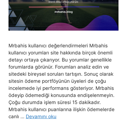
Mrbahis kullanıcı değerlendirmeleri Mrbahis
kullanıcı yorumları site hakkında birçok önemli
detayı ortaya çıkarıyor. Bu yorumlar genellikle
forumlarda görünür. Forumları analiz edin ve
sitedeki bireysel soruları tartışın. Sonuç olarak
sitesin ödeme portföyünün üyeleri de çoğu
incelemede iyi performans gösteriyor. Mrbahis
ödeyip ödemediği konusunda endişelenmeyin.
Çoğu durumda işlem süresi 15 dakikadır.
Mrbahis kullanıcı puanlarına ilişkin ödemelerde
canlı …
Devamını oku