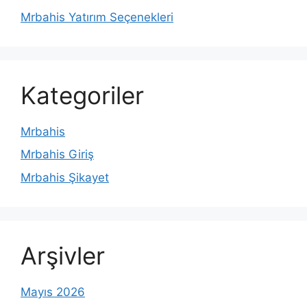
Mrbahis Yatırım Seçenekleri
Kategoriler
Mrbahis
Mrbahis Giriş
Mrbahis Şikayet
Arşivler
Mayıs 2026