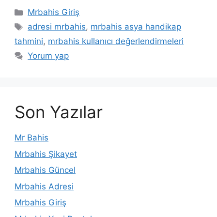
Kategoriler
Mrbahis Giriş
Etiketler
adresi mrbahis
,
mrbahis asya handikap
tahmini
,
mrbahis kullanıcı değerlendirmeleri
Yorum yap
Son Yazılar
Mr Bahis
Mrbahis Şikayet
Mrbahis Güncel
Mrbahis Adresi
Mrbahis Giriş