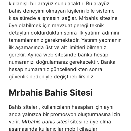
kullanışlı bir arayüz sunulacaktır. Bu arayüz,
bahis deneyimi olmayan kişilerin bile sisteme
kısa sürede alışmasını sağlar. Mrbahis sitesine
üye olabilmek için mevzuat gereği teknik
detayları doldurduktan sonra ilk yatırım adımını
tamamlamanız gerekmektedir. Yatırım yapmanın
ilk aşamasında üst ve alt limitleri bilmeniz
gerekir. Ayrıca web sitesinde banka hesap
numaranızı doğrulamanız gerekecektir. Banka
hesap numaranız güncellendikten sonra
güvenlik nedeniyle değiştirebilirsiniz.
Mrbahis Bahis Sitesi
Bahis siteleri, kullanıcıların hesapları için aynı
anda yalnızca bir promosyon oluşturmasına izin
verir.
Mrbahis bahis sitesi
sitesine üye olma
aşamasında kullanıcılar mobil cihazları