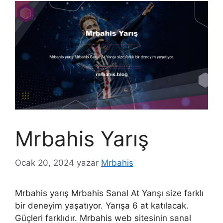
Mrbahis Yarış
Ocak 20, 2024
yazar
Mrbahis
Mrbahis yarış Mrbahis Sanal At Yarışı size farklı
bir deneyim yaşatıyor. Yarışa 6 at katılacak.
Güçleri farklıdır. Mrbahis web sitesinin sanal