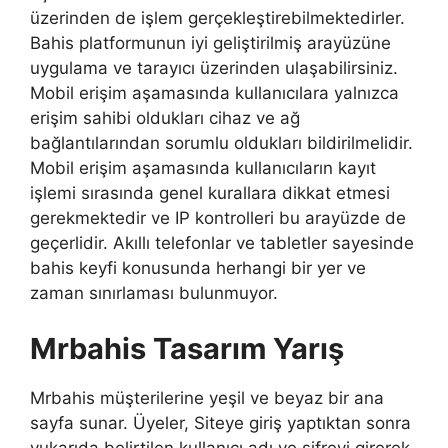
üzerinden de işlem gerçekleştirebilmektedirler.
Bahis platformunun iyi geliştirilmiş arayüzüne
uygulama ve tarayıcı üzerinden ulaşabilirsiniz.
Mobil erişim aşamasında kullanıcılara yalnızca
erişim sahibi oldukları cihaz ve ağ
bağlantılarından sorumlu oldukları bildirilmelidir.
Mobil erişim aşamasında kullanıcıların kayıt
işlemi sırasında genel kurallara dikkat etmesi
gerekmektedir ve IP kontrolleri bu arayüzde de
geçerlidir. Akıllı telefonlar ve tabletler sayesinde
bahis keyfi konusunda herhangi bir yer ve
zaman sınırlaması bulunmuyor.
Mrbahis Tasarım Yarış
Mrbahis müşterilerine yeşil ve beyaz bir ana
sayfa sunar. Üyeler, Siteye giriş yaptıktan sonra
yukarıda belirtilen kullanıcı adı ve şifreyi girerek