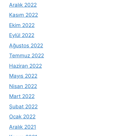
Aralık 2022
Kasım 2022
Ekim 2022
Eylül 2022
Ağustos 2022
Temmuz 2022
Haziran 2022
Mayıs 2022
Nisan 2022
Mart 2022
Şubat 2022
Ocak 2022
Aralık 2021