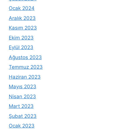
Ocak 2024
Aralık 2023
Kasım 2023
Ekim 2023
Eylül 2023
Ağustos 2023
Temmuz 2023
Haziran 2023
Mayıs 2023
Nisan 2023
Mart 2023
Şubat 2023
Ocak 2023