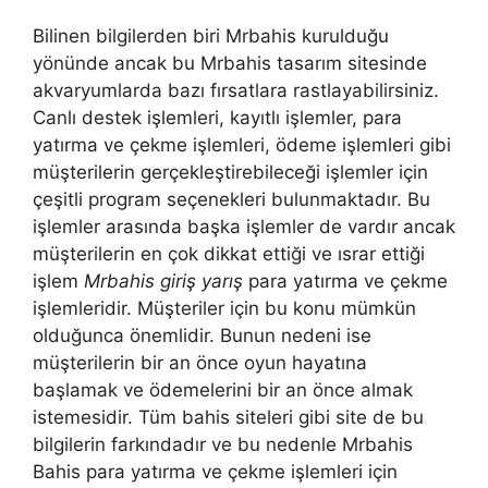
Bilinen bilgilerden biri Mrbahis kurulduğu
yönünde ancak bu Mrbahis tasarım sitesinde
akvaryumlarda bazı fırsatlara rastlayabilirsiniz.
Canlı destek işlemleri, kayıtlı işlemler, para
yatırma ve çekme işlemleri, ödeme işlemleri gibi
müşterilerin gerçekleştirebileceği işlemler için
çeşitli program seçenekleri bulunmaktadır. Bu
işlemler arasında başka işlemler de vardır ancak
müşterilerin en çok dikkat ettiği ve ısrar ettiği
işlem
Mrbahis giriş yarış
para yatırma ve çekme
işlemleridir. Müşteriler için bu konu mümkün
olduğunca önemlidir. Bunun nedeni ise
müşterilerin bir an önce oyun hayatına
başlamak ve ödemelerini bir an önce almak
istemesidir. Tüm bahis siteleri gibi site de bu
bilgilerin farkındadır ve bu nedenle Mrbahis
Bahis para yatırma ve çekme işlemleri için