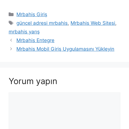
Kategoriler
Mrbahis Giriş
Etiketler
güncel adresi mrbahis
,
Mrbahis Web Sitesi
,
mrbahis yarış
Mrbahis Entegre
Mrbahis Mobil Giriş Uygulamasını Yükleyin
Yorum yapın
Yorum