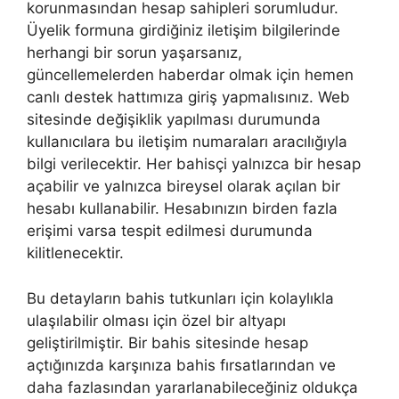
korunmasından hesap sahipleri sorumludur.
Üyelik formuna girdiğiniz iletişim bilgilerinde
herhangi bir sorun yaşarsanız,
güncellemelerden haberdar olmak için hemen
canlı destek hattımıza giriş yapmalısınız. Web
sitesinde değişiklik yapılması durumunda
kullanıcılara bu iletişim numaraları aracılığıyla
bilgi verilecektir. Her bahisçi yalnızca bir hesap
açabilir ve yalnızca bireysel olarak açılan bir
hesabı kullanabilir. Hesabınızın birden fazla
erişimi varsa tespit edilmesi durumunda
kilitlenecektir.
Bu detayların bahis tutkunları için kolaylıkla
ulaşılabilir olması için özel bir altyapı
geliştirilmiştir. Bir bahis sitesinde hesap
açtığınızda karşınıza bahis fırsatlarından ve
daha fazlasından yararlanabileceğiniz oldukça