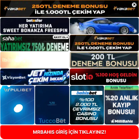
×
MRBAHIS GİRİŞ İÇİN TIKLAYINIZ!