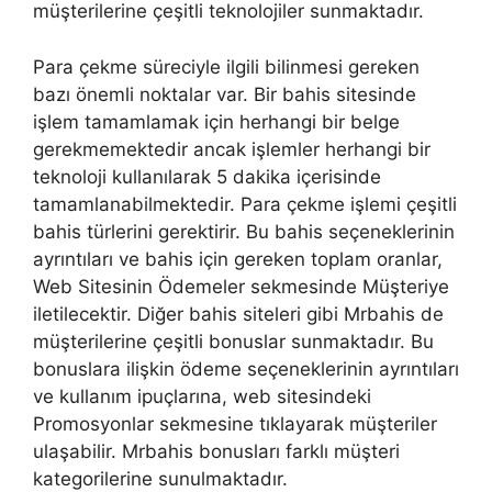
müşterilerine çeşitli teknolojiler sunmaktadır.
Para çekme süreciyle ilgili bilinmesi gereken
bazı önemli noktalar var. Bir bahis sitesinde
işlem tamamlamak için herhangi bir belge
gerekmemektedir ancak işlemler herhangi bir
teknoloji kullanılarak 5 dakika içerisinde
tamamlanabilmektedir. Para çekme işlemi çeşitli
bahis türlerini gerektirir. Bu bahis seçeneklerinin
ayrıntıları ve bahis için gereken toplam oranlar,
Web Sitesinin Ödemeler sekmesinde Müşteriye
iletilecektir. Diğer bahis siteleri gibi Mrbahis de
müşterilerine çeşitli bonuslar sunmaktadır. Bu
bonuslara ilişkin ödeme seçeneklerinin ayrıntıları
ve kullanım ipuçlarına, web sitesindeki
Promosyonlar sekmesine tıklayarak müşteriler
ulaşabilir. Mrbahis bonusları farklı müşteri
kategorilerine sunulmaktadır.