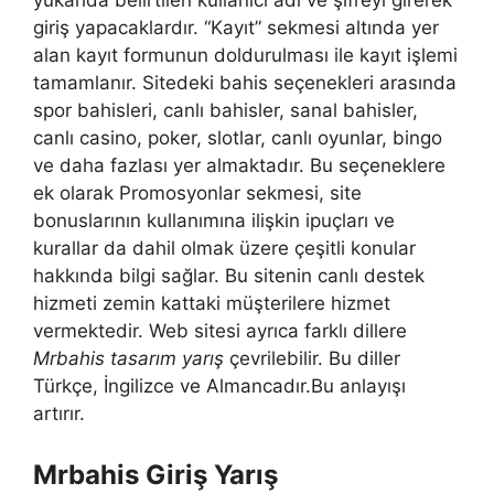
giriş yapacaklardır. “Kayıt” sekmesi altında yer
alan kayıt formunun doldurulması ile kayıt işlemi
tamamlanır. Sitedeki bahis seçenekleri arasında
spor bahisleri, canlı bahisler, sanal bahisler,
canlı casino, poker, slotlar, canlı oyunlar, bingo
ve daha fazlası yer almaktadır. Bu seçeneklere
ek olarak Promosyonlar sekmesi, site
bonuslarının kullanımına ilişkin ipuçları ve
kurallar da dahil olmak üzere çeşitli konular
hakkında bilgi sağlar. Bu sitenin canlı destek
hizmeti zemin kattaki müşterilere hizmet
vermektedir. Web sitesi ayrıca farklı dillere
Mrbahis tasarım yarış
çevrilebilir. Bu diller
Türkçe, İngilizce ve Almancadır.Bu anlayışı
artırır.
Mrbahis Giriş Yarış