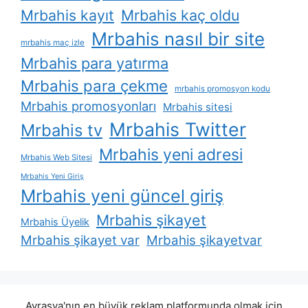
Mrbahis kayıt
Mrbahis kaç oldu
Mrbahis nasıl bir site
mrbahis maç izle
Mrbahis para yatırma
Mrbahis para çekme
mrbahis promosyon kodu
Mrbahis promosyonları
Mrbahis sitesi
Mrbahis Twitter
Mrbahis tv
Mrbahis yeni adresi
Mrbahis Web Sitesi
Mrbahis Yeni Giriş
Mrbahis yeni güncel giriş
Mrbahis şikayet
Mrbahis Üyelik
Mrbahis şikayet var
Mrbahis şikayetvar
Avrasya'nın en büyük reklam platformunda olmak için