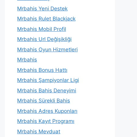
Mrbahis Yeni Destek
Mrbahis Rulet Blackjack
Mrbahis Mobil Profil
Mrbahis Url Değişikliği
Mrbahis Oyun Hizmetleri
Mrbahis
Mrbahis Bonus Hattı
Mrbahis Şampiyonlar Ligi
Mrbahis Bahis Deneyimi
Mrbahis Sürekli Bahis
Mrbahis Adres Kuponları
Mrbahis Kayıt Programı
Mrbahis Mevduat