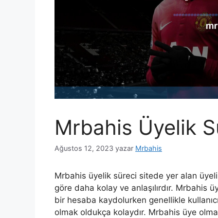
Mrbahis Üyelik S
Ağustos 12, 2023
yazar
Mrbahis
Mrbahis üyelik süreci sitede yer alan üye
göre daha kolay ve anlaşılırdır. Mrbahis ü
bir hesaba kaydolurken genellikle kullanıcı
olmak oldukça kolaydır. Mrbahis üye olmak 