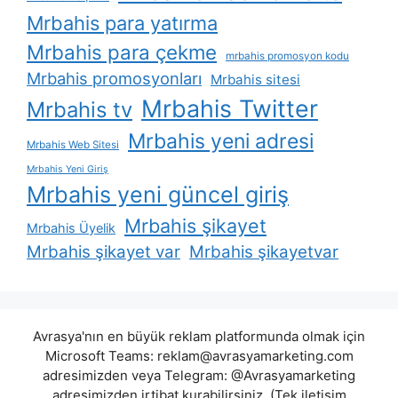
Mrbahis para yatırma
Mrbahis para çekme
mrbahis promosyon kodu
Mrbahis promosyonları
Mrbahis sitesi
Mrbahis Twitter
Mrbahis tv
Mrbahis yeni adresi
Mrbahis Web Sitesi
Mrbahis Yeni Giriş
Mrbahis yeni güncel giriş
Mrbahis şikayet
Mrbahis Üyelik
Mrbahis şikayet var
Mrbahis şikayetvar
Avrasya'nın en büyük reklam platformunda olmak için
Microsoft Teams:
reklam@avrasyamarketing.com
adresimizden veya Telegram: @Avrasyamarketing
adresimizden irtibat kurabilirsiniz. (Tek iletişim