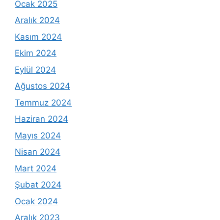
Ocak 2025
Aralık 2024
Kasım 2024
Ekim 2024
Eylül 2024
Ağustos 2024
Temmuz 2024
Haziran 2024
Mayıs 2024
Nisan 2024
Mart 2024
Şubat 2024
Ocak 2024
Aralık 2023