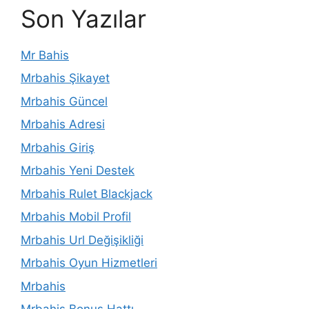
Son Yazılar
Mr Bahis
Mrbahis Şikayet
Mrbahis Güncel
Mrbahis Adresi
Mrbahis Giriş
Mrbahis Yeni Destek
Mrbahis Rulet Blackjack
Mrbahis Mobil Profil
Mrbahis Url Değişikliği
Mrbahis Oyun Hizmetleri
Mrbahis