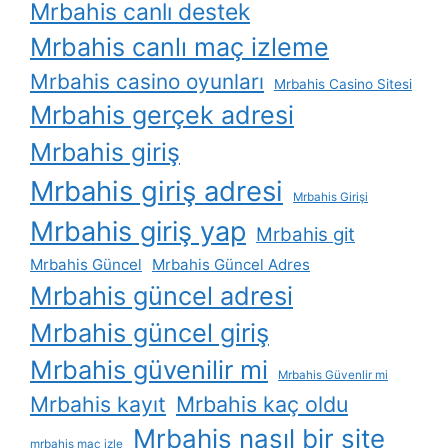
Mrbahis canlı destek
Mrbahis canlı maç izleme
Mrbahis casino oyunları
Mrbahis Casino Sitesi
Mrbahis gerçek adresi
Mrbahis giriş
Mrbahis giriş adresi
Mrbahis Girişi
Mrbahis giriş yap
Mrbahis git
Mrbahis Güncel
Mrbahis Güncel Adres
Mrbahis güncel adresi
Mrbahis güncel giriş
Mrbahis güvenilir mi
Mrbahis Güvenlir mi
Mrbahis kayıt
Mrbahis kaç oldu
Mrbahis nasıl bir site
mrbahis maç izle