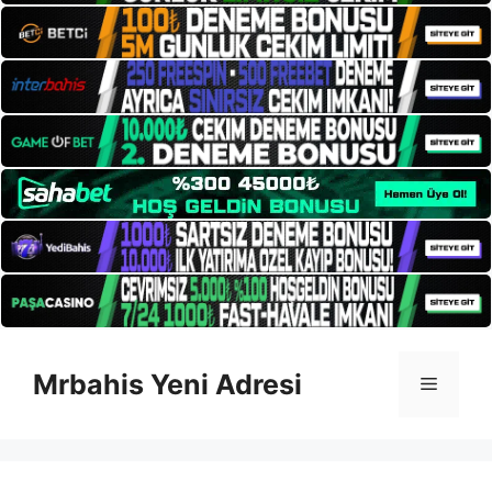
İçeriğe
atla
Mrbahis Yeni Adresi
Menü