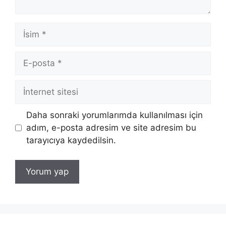
İsim
E-
posta
İnternet
sitesi
Daha sonraki yorumlarımda kullanılması için
adım, e-posta adresim ve site adresim bu
tarayıcıya kaydedilsin.