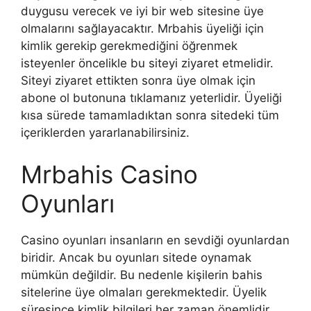
duygusu verecek ve iyi bir web sitesine üye
olmalarını sağlayacaktır. Mrbahis üyeliği için
kimlik gerekip gerekmediğini öğrenmek
isteyenler öncelikle bu siteyi ziyaret etmelidir.
Siteyi ziyaret ettikten sonra üye olmak için
abone ol butonuna tıklamanız yeterlidir. Üyeliği
kısa sürede tamamladıktan sonra sitedeki tüm
içeriklerden yararlanabilirsiniz.
Mrbahis Casino
Oyunları
Casino oyunları insanların en sevdiği oyunlardan
biridir. Ancak bu oyunları sitede oynamak
mümkün değildir. Bu nedenle kişilerin bahis
sitelerine üye olmaları gerekmektedir. Üyelik
süresince kimlik bilgileri her zaman önemlidir.