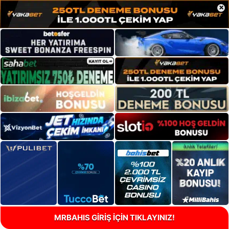
×
MRBAHIS GİRİŞ İÇİN TIKLAYINIZ!