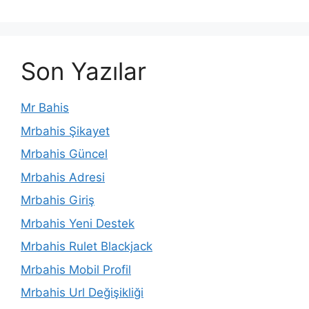
Son Yazılar
Mr Bahis
Mrbahis Şikayet
Mrbahis Güncel
Mrbahis Adresi
Mrbahis Giriş
Mrbahis Yeni Destek
Mrbahis Rulet Blackjack
Mrbahis Mobil Profil
Mrbahis Url Değişikliği