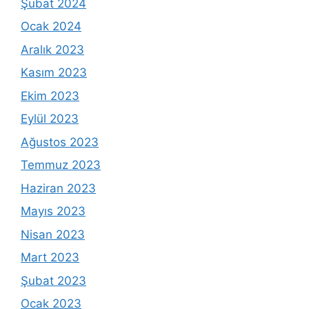
Şubat 2024
Ocak 2024
Aralık 2023
Kasım 2023
Ekim 2023
Eylül 2023
Ağustos 2023
Temmuz 2023
Haziran 2023
Mayıs 2023
Nisan 2023
Mart 2023
Şubat 2023
Ocak 2023