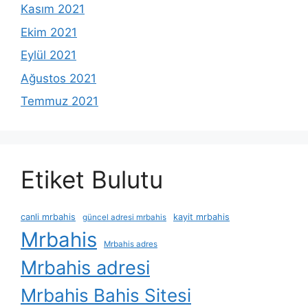
Kasım 2021
Ekim 2021
Eylül 2021
Ağustos 2021
Temmuz 2021
Etiket Bulutu
canli mrbahis
kayit mrbahis
güncel adresi mrbahis
Mrbahis
Mrbahis adres
Mrbahis adresi
Mrbahis Bahis Sitesi