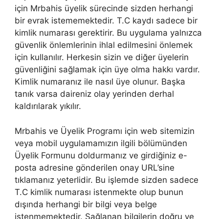
için Mrbahis üyelik sürecinde sizden herhangi
bir evrak istememektedir. T.C kaydı sadece bir
kimlik numarası gerektirir. Bu uygulama yalnızca
güvenlik önlemlerinin ihlal edilmesini önlemek
için kullanılır. Herkesin sizin ve diğer üyelerin
güvenliğini sağlamak için üye olma hakkı vardır.
Kimlik numaranız ile nasıl üye olunur. Başka
tanık varsa daireniz olay yerinden derhal
kaldırılarak yıkılır.
Mrbahis ve Üyelik Programı için web sitemizin
veya mobil uygulamamızın ilgili bölümünden
Üyelik Formunu doldurmanız ve girdiğiniz e-
posta adresine gönderilen onay URL’sine
tıklamanız yeterlidir. Bu işlemde sizden sadece
T.C kimlik numarası istenmekte olup bunun
dışında herhangi bir bilgi veya belge
istenmemektedir. Sağlanan bilgilerin doğru ve