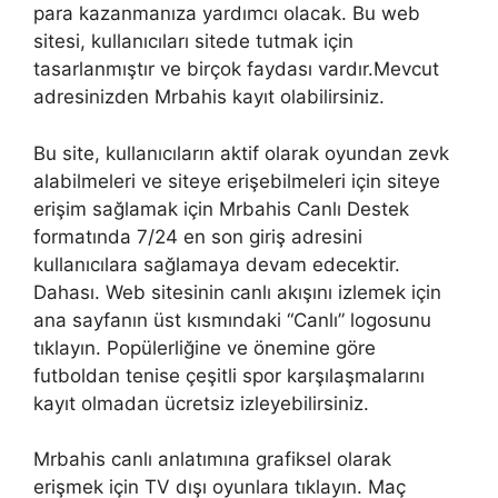
para kazanmanıza yardımcı olacak. Bu web
sitesi, kullanıcıları sitede tutmak için
tasarlanmıştır ve birçok faydası vardır.Mevcut
adresinizden Mrbahis kayıt olabilirsiniz.
Bu site, kullanıcıların aktif olarak oyundan zevk
alabilmeleri ve siteye erişebilmeleri için siteye
erişim sağlamak için Mrbahis Canlı Destek
formatında 7/24 en son giriş adresini
kullanıcılara sağlamaya devam edecektir.
Dahası. Web sitesinin canlı akışını izlemek için
ana sayfanın üst kısmındaki “Canlı” logosunu
tıklayın. Popülerliğine ve önemine göre
futboldan tenise çeşitli spor karşılaşmalarını
kayıt olmadan ücretsiz izleyebilirsiniz.
Mrbahis canlı anlatımına grafiksel olarak
erişmek için TV dışı oyunlara tıklayın. Maç