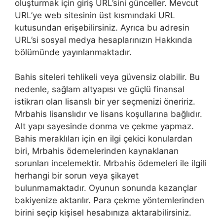
oluşturmak için giriş URL’sini günceller. Mevcut
URL’ye web sitesinin üst kısmındaki URL
kutusundan erişebilirsiniz. Ayrıca bu adresin
URL’si sosyal medya hesaplarınızın Hakkında
bölümünde yayınlanmaktadır.
Bahis siteleri tehlikeli veya güvensiz olabilir. Bu
nedenle, sağlam altyapısı ve güçlü finansal
istikrarı olan lisanslı bir yer seçmenizi öneririz.
Mrbahis lisanslıdır ve lisans koşullarına bağlıdır.
Alt yapı sayesinde donma ve çekme yapmaz.
Bahis meraklıları için en ilgi çekici konulardan
biri, Mrbahis ödemelerinden kaynaklanan
sorunları incelemektir. Mrbahis ödemeleri ile ilgili
herhangi bir sorun veya şikayet
bulunmamaktadır. Oyunun sonunda kazançlar
bakiyenize aktarılır. Para çekme yöntemlerinden
birini seçip kişisel hesabınıza aktarabilirsiniz.