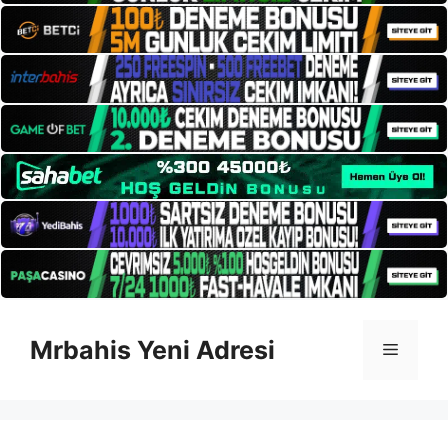
İçeriğe
atla
Mrbahis Yeni Adresi
Menü