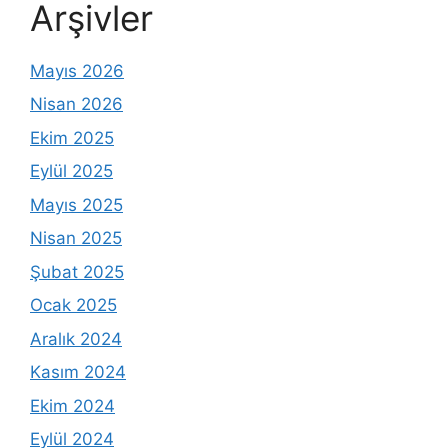
Arşivler
Mayıs 2026
Nisan 2026
Ekim 2025
Eylül 2025
Mayıs 2025
Nisan 2025
Şubat 2025
Ocak 2025
Aralık 2024
Kasım 2024
Ekim 2024
Eylül 2024