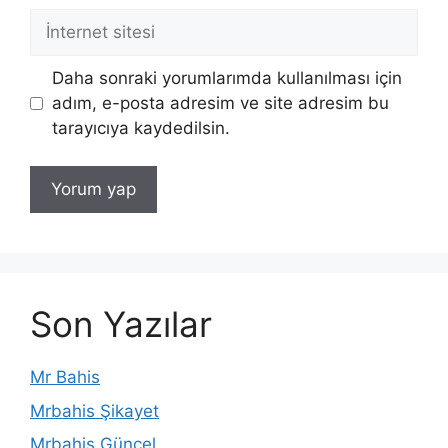
İnternet
sitesi
Daha sonraki yorumlarımda kullanılması için
adım, e-posta adresim ve site adresim bu
tarayıcıya kaydedilsin.
Son Yazılar
Mr Bahis
Mrbahis Şikayet
Mrbahis Güncel