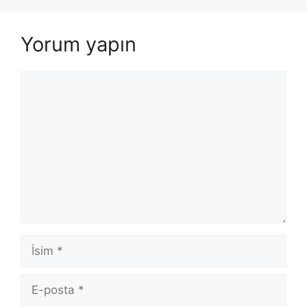
Yorum yapın
Yorum
İsim
E-
posta