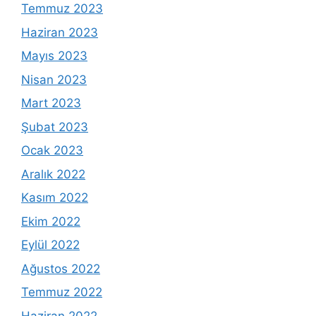
Temmuz 2023
Haziran 2023
Mayıs 2023
Nisan 2023
Mart 2023
Şubat 2023
Ocak 2023
Aralık 2022
Kasım 2022
Ekim 2022
Eylül 2022
Ağustos 2022
Temmuz 2022
Haziran 2022