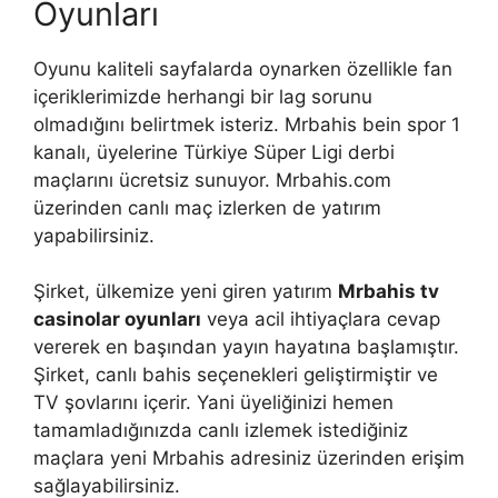
Oyunları
Oyunu kaliteli sayfalarda oynarken özellikle fan
içeriklerimizde herhangi bir lag sorunu
olmadığını belirtmek isteriz. Mrbahis bein spor 1
kanalı, üyelerine Türkiye Süper Ligi derbi
maçlarını ücretsiz sunuyor. Mrbahis.com
üzerinden canlı maç izlerken de yatırım
yapabilirsiniz.
Şirket, ülkemize yeni giren yatırım
Mrbahis tv
casinolar oyunları
veya acil ihtiyaçlara cevap
vererek en başından yayın hayatına başlamıştır.
Şirket, canlı bahis seçenekleri geliştirmiştir ve
TV şovlarını içerir. Yani üyeliğinizi hemen
tamamladığınızda canlı izlemek istediğiniz
maçlara yeni Mrbahis adresiniz üzerinden erişim
sağlayabilirsiniz.