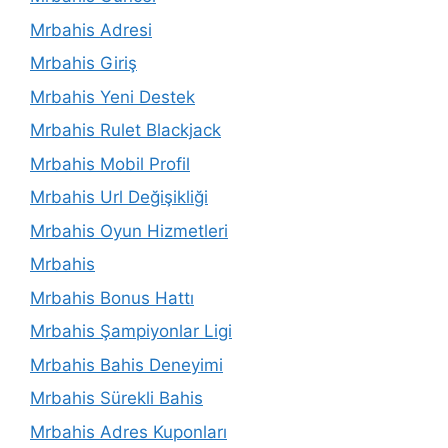
Mrbahis Adresi
Mrbahis Giriş
Mrbahis Yeni Destek
Mrbahis Rulet Blackjack
Mrbahis Mobil Profil
Mrbahis Url Değişikliği
Mrbahis Oyun Hizmetleri
Mrbahis
Mrbahis Bonus Hattı
Mrbahis Şampiyonlar Ligi
Mrbahis Bahis Deneyimi
Mrbahis Sürekli Bahis
Mrbahis Adres Kuponları