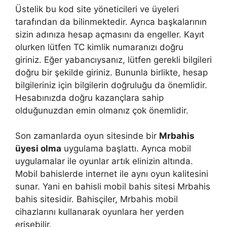
Üstelik bu kod site yöneticileri ve üyeleri
tarafından da bilinmektedir. Ayrıca başkalarının
sizin adınıza hesap açmasını da engeller. Kayıt
olurken lütfen TC kimlik numaranızı doğru
giriniz. Eğer yabancıysanız, lütfen gerekli bilgileri
doğru bir şekilde giriniz. Bununla birlikte, hesap
bilgileriniz için bilgilerin doğruluğu da önemlidir.
Hesabınızda doğru kazançlara sahip
olduğunuzdan emin olmanız çok önemlidir.
Son zamanlarda oyun sitesinde bir
Mrbahis
üyesi olma
uygulama başlattı. Ayrıca mobil
uygulamalar ile oyunlar artık elinizin altında.
Mobil bahislerde internet ile aynı oyun kalitesini
sunar. Yani en bahisli mobil bahis sitesi Mrbahis
bahis sitesidir. Bahisçiler, Mrbahis mobil
cihazlarını kullanarak oyunlara her yerden
erişebilir.