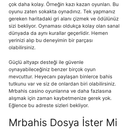
çok daha kolay. Örneğin kazı kazan oyunları. Bu
oyunu zaten sokakta oynadınız. Tek yapmanız
gereken haritadaki gri alanı çizmek ve ödülünüz
sizi bekliyor. Oynaması oldukça kolay olan sanal
dünyada da aynı kurallar geçerlidir. Hemen
yerinizi alıp bu deneyimin bir parçası
olabilirsiniz.
Güçlü altyapı desteği ile güvenle
oynayabileceğiniz benzer birçok oyun
mevcuttur. Heyecanı paylaşan binlerce bahis
tutkunu var ve siz de onlardan biri olabilirsiniz.
Mrbahis casino oyunlarına ve daha fazlasına
alışmak için zaman kaybetmenize gerek yok.
Eğlence bu adreste sizleri bekliyor.
Mrbahis Dosya İster Mi