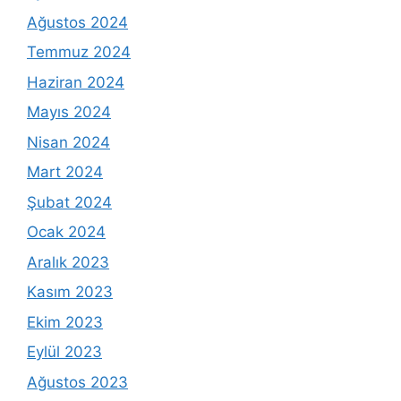
Ağustos 2024
Temmuz 2024
Haziran 2024
Mayıs 2024
Nisan 2024
Mart 2024
Şubat 2024
Ocak 2024
Aralık 2023
Kasım 2023
Ekim 2023
Eylül 2023
Ağustos 2023