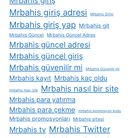
Mrbahis giriş
Mrbahis giriş adresi
Mrbahis Girişi
Mrbahis giriş yap
Mrbahis git
Mrbahis Güncel
Mrbahis Güncel Adres
Mrbahis güncel adresi
Mrbahis güncel giriş
Mrbahis güvenilir mi
Mrbahis Güvenlir mi
Mrbahis kayıt
Mrbahis kaç oldu
Mrbahis nasıl bir site
mrbahis maç izle
Mrbahis para yatırma
Mrbahis para çekme
mrbahis promosyon kodu
Mrbahis promosyonları
Mrbahis sitesi
Mrbahis Twitter
Mrbahis tv