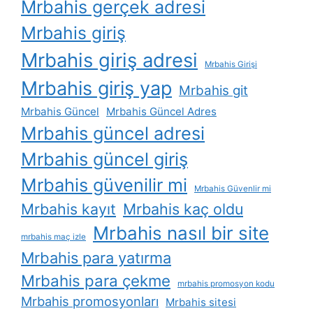
Mrbahis gerçek adresi
Mrbahis giriş
Mrbahis giriş adresi
Mrbahis Girişi
Mrbahis giriş yap
Mrbahis git
Mrbahis Güncel
Mrbahis Güncel Adres
Mrbahis güncel adresi
Mrbahis güncel giriş
Mrbahis güvenilir mi
Mrbahis Güvenlir mi
Mrbahis kayıt
Mrbahis kaç oldu
Mrbahis nasıl bir site
mrbahis maç izle
Mrbahis para yatırma
Mrbahis para çekme
mrbahis promosyon kodu
Mrbahis promosyonları
Mrbahis sitesi