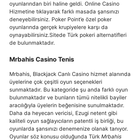
oyunlarından biri haline geldi. Online Casino
Hizmetine tıklayarak farklı masada şansınızı
deneyebilirsiniz. Poker Point’e özel poker
oyunlarında gerçek krupiyelere karşı da
oynayabilirsiniz.Sitede Türk pokeri alternatifleri
de bulunmaktadır.
Mrbahis Casino Tenis
Mrbahis, Blackjack Canlı Casino hizmet alanında
üyelerine çok çeşitli oyun seçenekleri
sunmaktadır. Bu kategoride şu anda farklı oyun
bulunmaktadır ve bunların tümü nitelikli bayiler
aracılığıyla üyelerin beğenisine sunulmaktadır.
Daha da heyecan vericisi, Ezugi netent gibi
kaliteli oyun sağlayıcıların patentli iş birliği, bu
oyunlarda şansınızı denemenize olanak tanıyor.
Oyunlar söz konusu olduğunda Türk
Mrbahis