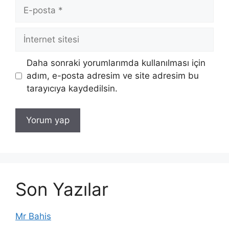
E-
posta
İnternet
sitesi
Daha sonraki yorumlarımda kullanılması için
adım, e-posta adresim ve site adresim bu
tarayıcıya kaydedilsin.
Son Yazılar
Mr Bahis