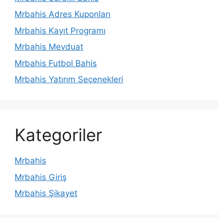
Mrbahis Adres Kuponları
Mrbahis Kayıt Programı
Mrbahis Mevduat
Mrbahis Futbol Bahis
Mrbahis Yatırım Seçenekleri
Kategoriler
Mrbahis
Mrbahis Giriş
Mrbahis Şikayet