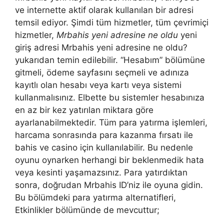
ve internette aktif olarak kullanılan bir adresi
temsil ediyor. Şimdi tüm hizmetler, tüm çevrimiçi
hizmetler,
Mrbahis yeni adresine ne oldu
yeni
giriş adresi Mrbahis yeni adresine ne oldu?
yukarıdan temin edilebilir. “Hesabım” bölümüne
gitmeli, ödeme sayfasını seçmeli ve adınıza
kayıtlı olan hesabı veya kartı veya sistemi
kullanmalısınız. Elbette bu sistemler hesabınıza
en az bir kez yatırılan miktara göre
ayarlanabilmektedir. Tüm para yatırma işlemleri,
harcama sonrasında para kazanma fırsatı ile
bahis ve casino için kullanılabilir. Bu nedenle
oyunu oynarken herhangi bir beklenmedik hata
veya kesinti yaşamazsınız. Para yatırdıktan
sonra, doğrudan Mrbahis ID’niz ile oyuna gidin.
Bu bölümdeki para yatırma alternatifleri,
Etkinlikler bölümünde de mevcuttur;