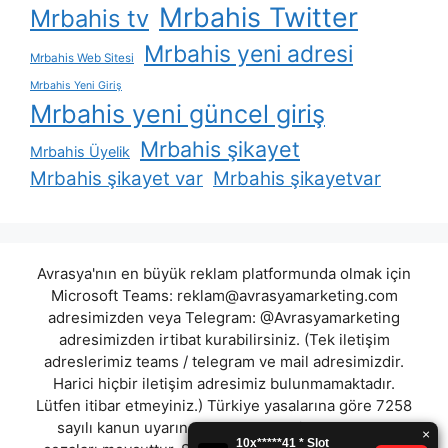
Mrbahis Twitter
Mrbahis tv
Mrbahis yeni adresi
Mrbahis Web Sitesi
Mrbahis Yeni Giriş
Mrbahis yeni güncel giriş
Mrbahis şikayet
Mrbahis Üyelik
Mrbahis şikayet var
Mrbahis şikayetvar
Avrasya'nın en büyük reklam platformunda olmak için
Microsoft Teams:
reklam@avrasyamarketing.com
adresimizden veya Telegram: @Avrasyamarketing
adresimizden irtibat kurabilirsiniz. (Tek iletişim
adreslerimiz teams / telegram ve mail adresimizdir.
Harici hiçbir iletişim adresimiz bulunmamaktadır.
Lütfen itibar etmeyiniz.) Türkiye yasalarına göre 7258
sayılı kanun uyarınca yasa dışı bahis oynamanın