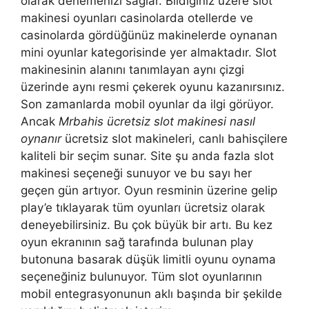
olarak denemenizi sağlar. Bildiğiniz üzere slot
makinesi oyunları casinolarda otellerde ve
casinolarda gördüğünüz makinelerde oynanan
mini oyunlar kategorisinde yer almaktadır. Slot
makinesinin alanını tanımlayan aynı çizgi
üzerinde aynı resmi çekerek oyunu kazanırsınız.
Son zamanlarda mobil oyunlar da ilgi görüyor.
Ancak
Mrbahis ücretsiz slot makinesi nasıl
oynanır
ücretsiz slot makineleri, canlı bahisçilere
kaliteli bir seçim sunar. Site şu anda fazla slot
makinesi seçeneği sunuyor ve bu sayı her
geçen gün artıyor. Oyun resminin üzerine gelip
play’e tıklayarak tüm oyunları ücretsiz olarak
deneyebilirsiniz. Bu çok büyük bir artı. Bu kez
oyun ekranının sağ tarafında bulunan play
butonuna basarak düşük limitli oyunu oynama
seçeneğiniz bulunuyor. Tüm slot oyunlarının
mobil entegrasyonunun aklı başında bir şekilde