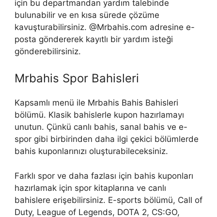
için bu departmandan yardım talebinde
bulunabilir ve en kısa sürede çözüme
kavuşturabilirsiniz. @Mrbahis.com adresine e-
posta göndererek kayıtlı bir yardım isteği
gönderebilirsiniz.
Mrbahis Spor Bahisleri
Kapsamlı menü ile Mrbahis Bahis Bahisleri
bölümü. Klasik bahislerle kupon hazırlamayı
unutun. Çünkü canlı bahis, sanal bahis ve e-
spor gibi birbirinden daha ilgi çekici bölümlerde
bahis kuponlarınızı oluşturabileceksiniz.
Farklı spor ve daha fazlası için bahis kuponları
hazırlamak için spor kitaplarına ve canlı
bahislere erişebilirsiniz. E-sports bölümü, Call of
Duty, League of Legends, DOTA 2, CS:GO,