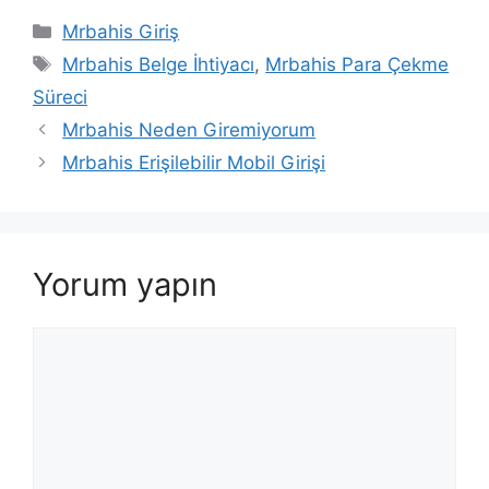
Kategoriler
Mrbahis Giriş
Etiketler
Mrbahis Belge İhtiyacı
,
Mrbahis Para Çekme
Süreci
Mrbahis Neden Giremiyorum
Mrbahis Erişilebilir Mobil Girişi
Yorum yapın
Yorum