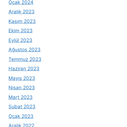
Ocak 2024
Aralık 2023
Kasım 2023
Ekim 2023
Eylül 2023
Ağustos 2023
Temmuz 2023
Haziran 2023
Mayıs 2023
Nisan 2023
Mart 2023
Şubat 2023
Ocak 2023
Aralık 2022