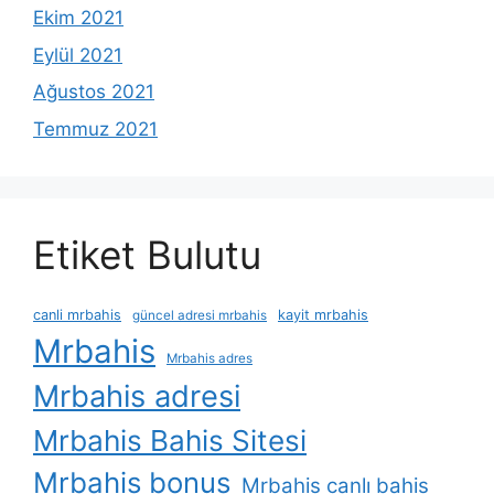
Ekim 2021
Eylül 2021
Ağustos 2021
Temmuz 2021
Etiket Bulutu
canli mrbahis
kayit mrbahis
güncel adresi mrbahis
Mrbahis
Mrbahis adres
Mrbahis adresi
Mrbahis Bahis Sitesi
Mrbahis bonus
Mrbahis canlı bahis