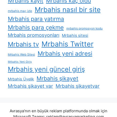
Mrbahis kayıt
Mrbahis kaç oldu
Mrbahis nasıl bir site
mrbahis maç izle
Mrbahis para yatırma
Mrbahis para çekme
mrbahis promosyon kodu
Mrbahis promosyonları
Mrbahis sitesi
Mrbahis Twitter
Mrbahis tv
Mrbahis yeni adresi
Mrbahis Web Sitesi
Mrbahis Yeni Giriş
Mrbahis yeni güncel giriş
Mrbahis şikayet
Mrbahis Üyelik
Mrbahis şikayet var
Mrbahis şikayetvar
Avrasya'nın en büyük reklam platformunda olmak için
Microsoft Teams:
reklam@avrasyamarketing.com