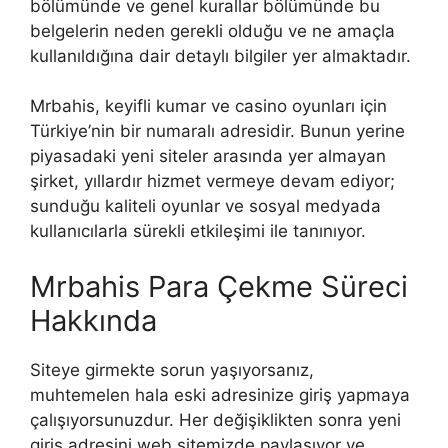
bölümünde ve genel kurallar bölümünde bu
belgelerin neden gerekli olduğu ve ne amaçla
kullanıldığına dair detaylı bilgiler yer almaktadır.
Mrbahis, keyifli kumar ve casino oyunları için
Türkiye’nin bir numaralı adresidir. Bunun yerine
piyasadaki yeni siteler arasında yer almayan
şirket, yıllardır hizmet vermeye devam ediyor;
sunduğu kaliteli oyunlar ve sosyal medyada
kullanıcılarla sürekli etkileşimi ile tanınıyor.
Mrbahis Para Çekme Süreci
Hakkında
Siteye girmekte sorun yaşıyorsanız,
muhtemelen hala eski adresinize giriş yapmaya
çalışıyorsunuzdur. Her değişiklikten sonra yeni
giriş adresini web sitemizde paylaşıyor ve