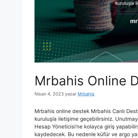
Mrbahis Online 
Nisan 4, 2023
yazar
Mrbahis
Mrbahis online destek Mrbahis Canlı Destek
kuruluşla iletişime geçebilirsiniz. Unutma
Hesap Yöneticisi’ne kolayca giriş yapabilir
kaydedecek. Bu nedenle küfür ve argo yasa