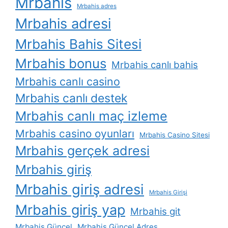
Mrbahis
Mrbahis adres
Mrbahis adresi
Mrbahis Bahis Sitesi
Mrbahis bonus
Mrbahis canlı bahis
Mrbahis canlı casino
Mrbahis canlı destek
Mrbahis canlı maç izleme
Mrbahis casino oyunları
Mrbahis Casino Sitesi
Mrbahis gerçek adresi
Mrbahis giriş
Mrbahis giriş adresi
Mrbahis Girişi
Mrbahis giriş yap
Mrbahis git
Mrbahis Güncel
Mrbahis Güncel Adres