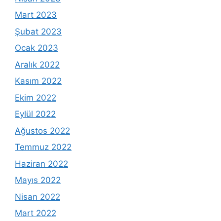
Mart 2023
Şubat 2023
Ocak 2023
Aralık 2022
Kasım 2022
Ekim 2022
Eylül 2022
Ağustos 2022
Temmuz 2022
Haziran 2022
Mayıs 2022
Nisan 2022
Mart 2022