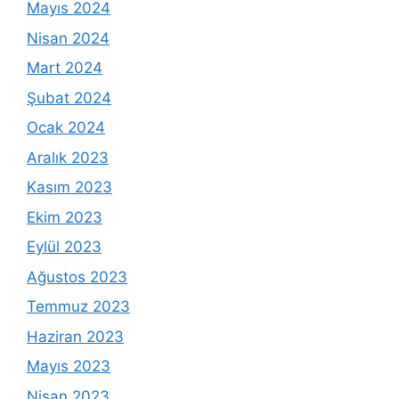
Mayıs 2024
Nisan 2024
Mart 2024
Şubat 2024
Ocak 2024
Aralık 2023
Kasım 2023
Ekim 2023
Eylül 2023
Ağustos 2023
Temmuz 2023
Haziran 2023
Mayıs 2023
Nisan 2023