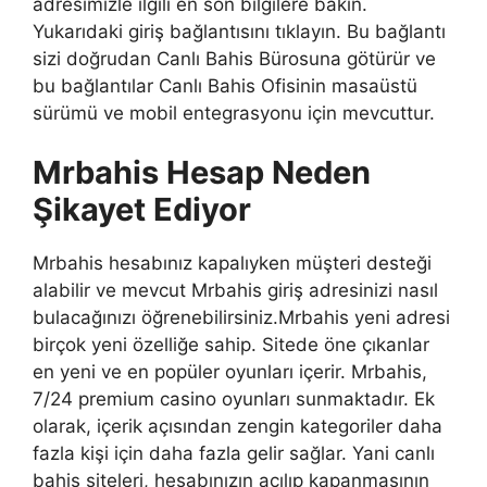
adresimizle ilgili en son bilgilere bakın.
Yukarıdaki giriş bağlantısını tıklayın. Bu bağlantı
sizi doğrudan Canlı Bahis Bürosuna götürür ve
bu bağlantılar Canlı Bahis Ofisinin masaüstü
sürümü ve mobil entegrasyonu için mevcuttur.
Mrbahis Hesap Neden
Şikayet Ediyor
Mrbahis hesabınız kapalıyken müşteri desteği
alabilir ve mevcut Mrbahis giriş adresinizi nasıl
bulacağınızı öğrenebilirsiniz.Mrbahis yeni adresi
birçok yeni özelliğe sahip. Sitede öne çıkanlar
en yeni ve en popüler oyunları içerir. Mrbahis,
7/24 premium casino oyunları sunmaktadır. Ek
olarak, içerik açısından zengin kategoriler daha
fazla kişi için daha fazla gelir sağlar. Yani canlı
bahis siteleri, hesabınızın açılıp kapanmasının