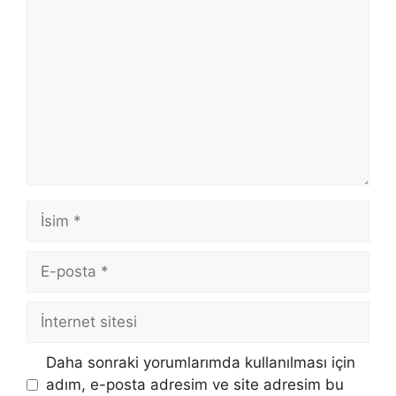
İsim
E-
posta
İnternet
sitesi
Daha sonraki yorumlarımda kullanılması için
adım, e-posta adresim ve site adresim bu