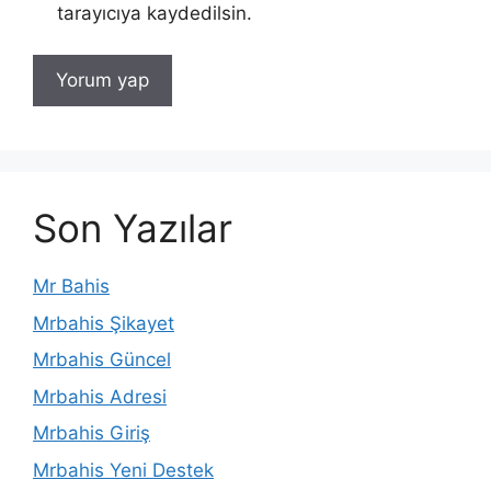
tarayıcıya kaydedilsin.
Son Yazılar
Mr Bahis
Mrbahis Şikayet
Mrbahis Güncel
Mrbahis Adresi
Mrbahis Giriş
Mrbahis Yeni Destek