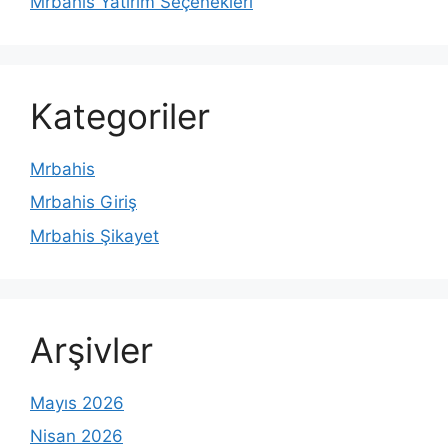
Mrbahis Yatırım Seçenekleri
Kategoriler
Mrbahis
Mrbahis Giriş
Mrbahis Şikayet
Arşivler
Mayıs 2026
Nisan 2026