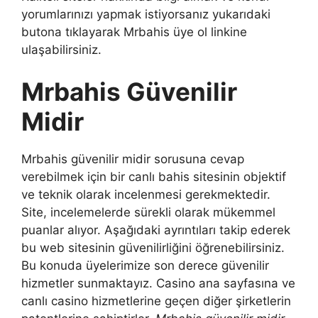
yorumlarınızı yapmak istiyorsanız yukarıdaki
butona tıklayarak Mrbahis üye ol linkine
ulaşabilirsiniz.
Mrbahis Güvenilir
Midir
Mrbahis güvenilir midir sorusuna cevap
verebilmek için bir canlı bahis sitesinin objektif
ve teknik olarak incelenmesi gerekmektedir.
Site, incelemelerde sürekli olarak mükemmel
puanlar alıyor. Aşağıdaki ayrıntıları takip ederek
bu web sitesinin güvenilirliğini öğrenebilirsiniz.
Bu konuda üyelerimize son derece güvenilir
hizmetler sunmaktayız. Casino ana sayfasına ve
canlı casino hizmetlerine geçen diğer şirketlerin