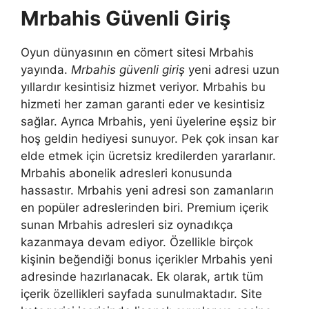
Mrbahis Güvenli Giriş
Oyun dünyasının en cömert sitesi Mrbahis
yayında.
Mrbahis güvenli giriş
yeni adresi uzun
yıllardır kesintisiz hizmet veriyor. Mrbahis bu
hizmeti her zaman garanti eder ve kesintisiz
sağlar. Ayrıca Mrbahis, yeni üyelerine eşsiz bir
hoş geldin hediyesi sunuyor. Pek çok insan kar
elde etmek için ücretsiz kredilerden yararlanır.
Mrbahis abonelik adresleri konusunda
hassastır. Mrbahis yeni adresi son zamanların
en popüler adreslerinden biri. Premium içerik
sunan Mrbahis adresleri siz oynadıkça
kazanmaya devam ediyor. Özellikle birçok
kişinin beğendiği bonus içerikler Mrbahis yeni
adresinde hazırlanacak. Ek olarak, artık tüm
içerik özellikleri sayfada sunulmaktadır. Site