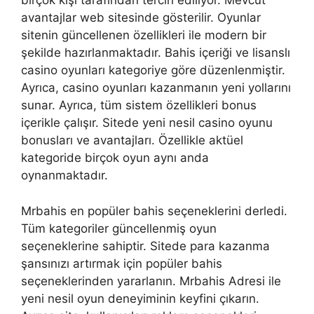
birçok kişi tarafından tercih ediliyor. Mevcut
avantajlar web sitesinde gösterilir. Oyunlar
sitenin güncellenen özellikleri ile modern bir
şekilde hazırlanmaktadır. Bahis içeriği ve lisanslı
casino oyunları kategoriye göre düzenlenmiştir.
Ayrıca, casino oyunları kazanmanın yeni yollarını
sunar. Ayrıca, tüm sistem özellikleri bonus
içerikle çalışır. Sitede yeni nesil casino oyunu
bonusları ve avantajları. Özellikle aktüel
kategoride birçok oyun aynı anda
oynanmaktadır.
Mrbahis en popüler bahis seçeneklerini derledi.
Tüm kategoriler güncellenmiş oyun
seçeneklerine sahiptir. Sitede para kazanma
şansınızı artırmak için popüler bahis
seçeneklerinden yararlanın. Mrbahis Adresi ile
yeni nesil oyun deneyiminin keyfini çıkarın.