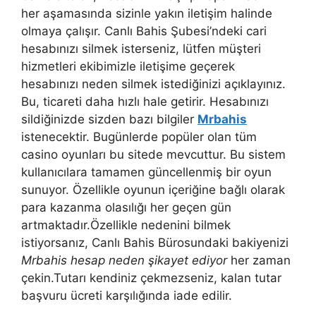
her aşamasında sizinle yakın iletişim halinde
olmaya çalışır. Canlı Bahis Şubesi’ndeki cari
hesabınızı silmek isterseniz, lütfen müşteri
hizmetleri ekibimizle iletişime geçerek
hesabınızı neden silmek istediğinizi açıklayınız.
Bu, ticareti daha hızlı hale getirir. Hesabınızı
sildiğinizde sizden bazı bilgiler
Mrbahis
istenecektir. Bugünlerde popüler olan tüm
casino oyunları bu sitede mevcuttur. Bu sistem
kullanıcılara tamamen güncellenmiş bir oyun
sunuyor. Özellikle oyunun içeriğine bağlı olarak
para kazanma olasılığı her geçen gün
artmaktadır.Özellikle nedenini bilmek
istiyorsanız, Canlı Bahis Bürosundaki bakiyenizi
Mrbahis hesap neden şikayet ediyor
her zaman
çekin.Tutarı kendiniz çekmezseniz, kalan tutar
başvuru ücreti karşılığında iade edilir.