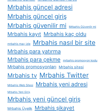
Mrbahis güncel adresi
Mrbahis güncel giriş
Mrbahis güvenilir mi
Mrbahis Güvenlir mi
Mrbahis kayıt
Mrbahis kaç oldu
Mrbahis nasıl bir site
mrbahis maç izle
Mrbahis para yatırma
Mrbahis para çekme
mrbahis promosyon kodu
Mrbahis promosyonları
Mrbahis sitesi
Mrbahis Twitter
Mrbahis tv
Mrbahis yeni adresi
Mrbahis Web Sitesi
Mrbahis Yeni Giriş
Mrbahis yeni güncel giriş
Mrbahis şikayet
Mrbahis Üyelik