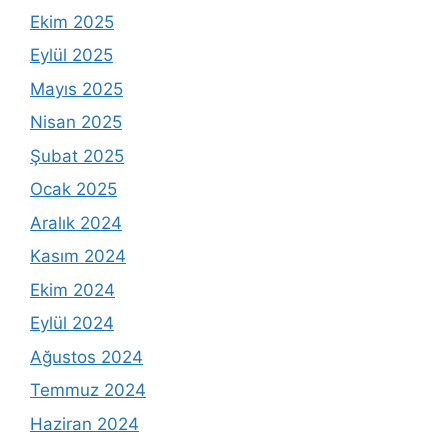
Ekim 2025
Eylül 2025
Mayıs 2025
Nisan 2025
Şubat 2025
Ocak 2025
Aralık 2024
Kasım 2024
Ekim 2024
Eylül 2024
Ağustos 2024
Temmuz 2024
Haziran 2024