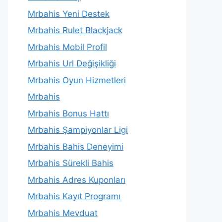
Mrbahis Yeni Destek
Mrbahis Rulet Blackjack
Mrbahis Mobil Profil
Mrbahis Url Değişikliği
Mrbahis Oyun Hizmetleri
Mrbahis
Mrbahis Bonus Hattı
Mrbahis Şampiyonlar Ligi
Mrbahis Bahis Deneyimi
Mrbahis Sürekli Bahis
Mrbahis Adres Kuponları
Mrbahis Kayıt Programı
Mrbahis Mevduat