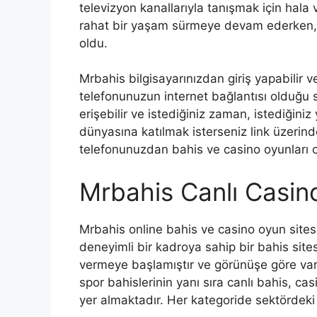
televizyon kanallarıyla tanışmak için hala 
rahat bir yaşam sürmeye devam ederken, it
oldu.
Mrbahis bilgisayarınızdan giriş yapabilir 
telefonunuzun internet bağlantısı olduğu sü
erişebilir ve istediğiniz zaman, istediğini
dünyasına katılmak isterseniz link üzerind
telefonunuzdan bahis ve casino oyunları o
Mrbahis Canlı Casin
Mrbahis online bahis ve casino oyun sitesi
deneyimli bir kadroya sahip bir bahis sites
vermeye başlamıştır ve görünüşe göre varlığ
spor bahislerinin yanı sıra canlı bahis, cas
yer almaktadır. Her kategoride sektördeki en