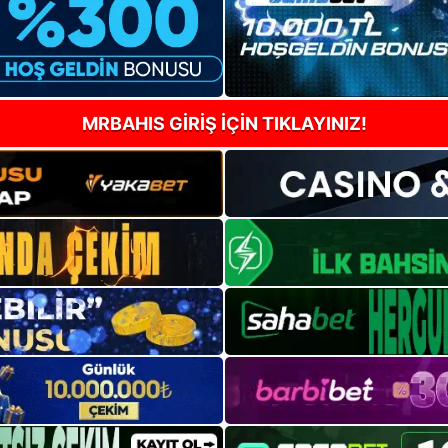
MRBAHIS GİRİŞ İÇİN TIKLAYINIZ!