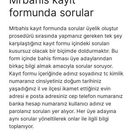
formunda sorular
Mrbahis kayıt formunda sorular üyelik oluştur
prosedürü sırasında yapmanız gereken tek şey
karşılaştığınız kayıt formu içindeki soruları
kusursuz olacak bir biçimde doldurmaktır. Bu
form içinde bahis firması üye adaylarından
birkaç bilgi almak amacıyla sorular soruyor.
Kayıt formu içeriğinde adınız soyadınız tc kimlik
numaranız cinsiyetiniz doğum tarihiniz
yaşadığınız il ve ilçesi ikamet ettiğiniz evin
adresi e posta adresiniz cep telefon numaranız
banka hesap numaranız kullanıcı adınız ve
parolanız soruları yer alıyor. Her üye adayına
aynı sorular yöneltilerek onlar ile ilgili bilgi
toplanıyor.