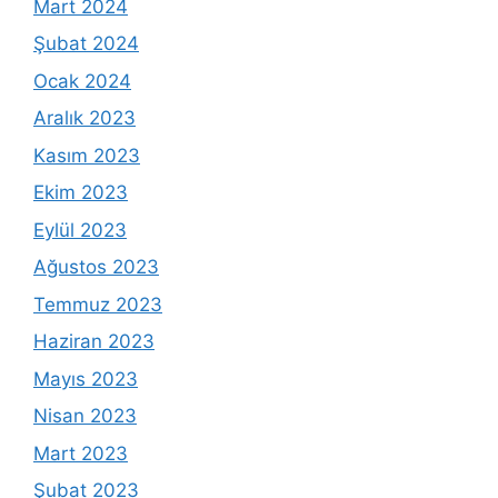
Mart 2024
Şubat 2024
Ocak 2024
Aralık 2023
Kasım 2023
Ekim 2023
Eylül 2023
Ağustos 2023
Temmuz 2023
Haziran 2023
Mayıs 2023
Nisan 2023
Mart 2023
Şubat 2023