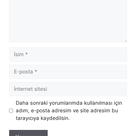
İsim
E-
posta
İnternet
sitesi
Daha sonraki yorumlarımda kullanılması için
adım, e-posta adresim ve site adresim bu
tarayıcıya kaydedilsin.