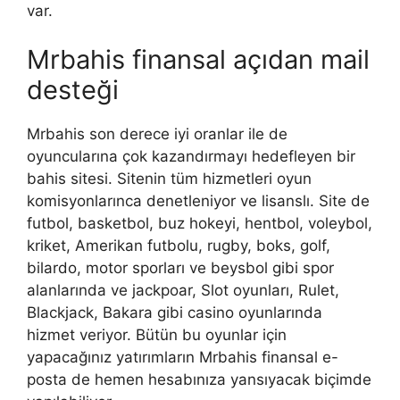
var.
Mrbahis finansal açıdan mail
desteği
Mrbahis son derece iyi oranlar ile de
oyuncularına çok kazandırmayı hedefleyen bir
bahis sitesi. Sitenin tüm hizmetleri oyun
komisyonlarınca denetleniyor ve lisanslı. Site de
futbol, basketbol, buz hokeyi, hentbol, voleybol,
kriket, Amerikan futbolu, rugby, boks, golf,
bilardo, motor sporları ve beysbol gibi spor
alanlarında ve jackpoar, Slot oyunları, Rulet,
Blackjack, Bakara gibi casino oyunlarında
hizmet veriyor. Bütün bu oyunlar için
yapacağınız yatırımların Mrbahis finansal e-
posta de hemen hesabınıza yansıyacak biçimde