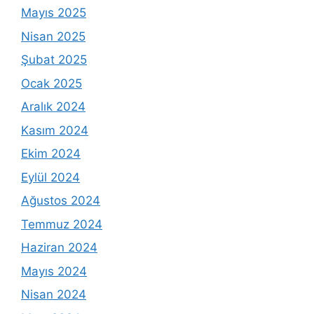
Mayıs 2025
Nisan 2025
Şubat 2025
Ocak 2025
Aralık 2024
Kasım 2024
Ekim 2024
Eylül 2024
Ağustos 2024
Temmuz 2024
Haziran 2024
Mayıs 2024
Nisan 2024