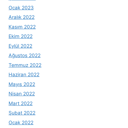
Ocak 2023
Aralık 2022
Kasım 2022
Ekim 2022
Eylül 2022
Ağustos 2022
Temmuz 2022
Haziran 2022
Mayıs 2022
Nisan 2022
Mart 2022
Şubat 2022
Ocak 2022