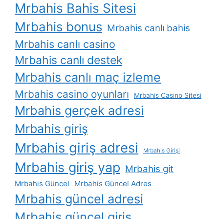
Mrbahis Bahis Sitesi
Mrbahis bonus
Mrbahis canlı bahis
Mrbahis canlı casino
Mrbahis canlı destek
Mrbahis canlı maç izleme
Mrbahis casino oyunları
Mrbahis Casino Sitesi
Mrbahis gerçek adresi
Mrbahis giriş
Mrbahis giriş adresi
Mrbahis Girişi
Mrbahis giriş yap
Mrbahis git
Mrbahis Güncel
Mrbahis Güncel Adres
Mrbahis güncel adresi
Mrbahis güncel giriş