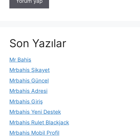
Son Yazılar
Mr Bahis
Mrbahis Şikayet
Mrbahis Güncel
Mrbahis Adresi
Mrbahis Giriş
Mrbahis Yeni Destek
Mrbahis Rulet Blackjack
Mrbahis Mobil Profil