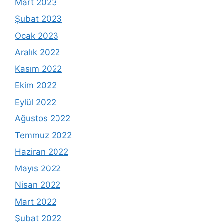
Mart 2023
Şubat 2023
Ocak 2023
Aralık 2022
Kasım 2022
Ekim 2022
Eylül 2022
Ağustos 2022
Temmuz 2022
Haziran 2022
Mayıs 2022
Nisan 2022
Mart 2022
Şubat 2022