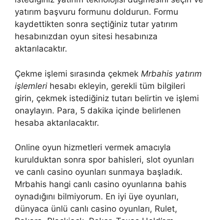
yatırım başvuru formunu doldurun. Formu
kaydettikten sonra seçtiğiniz tutar yatırım
hesabınızdan oyun sitesi hesabınıza
aktarılacaktır.
Çekme işlemi sırasında çekmek
Mrbahis yatırım
işlemleri
hesabı ekleyin, gerekli tüm bilgileri
girin, çekmek istediğiniz tutarı belirtin ve işlemi
onaylayın. Para, 5 dakika içinde belirlenen
hesaba aktarılacaktır.
Online oyun hizmetleri vermek amacıyla
kurulduktan sonra spor bahisleri, slot oyunları
ve canlı casino oyunları sunmaya başladık.
Mrbahis hangi canlı casino oyunlarına bahis
oynadığını bilmiyorum. En iyi üye oyunları,
dünyaca ünlü canlı casino oyunları, Rulet,