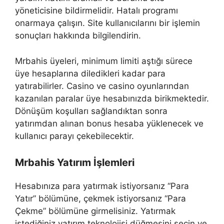
yöneticisine bildirmelidir. Hatalı programı
onarmaya çalışın. Site kullanıcılarını bir işlemin
sonuçları hakkında bilgilendirin.
Mrbahis üyeleri, minimum limiti aştığı sürece
üye hesaplarına diledikleri kadar para
yatırabilirler. Casino ve casino oyunlarından
kazanılan paralar üye hesabınızda birikmektedir.
Dönüşüm koşulları sağlandıktan sonra
yatırımdan alınan bonus hesaba yüklenecek ve
kullanıcı parayı çekebilecektir.
Mrbahis Yatırım İşlemleri
Hesabınıza para yatırmak istiyorsanız “Para
Yatır” bölümüne, çekmek istiyorsanız “Para
Çekme” bölümüne girmelisiniz. Yatırmak
istediğiniz yatırım teknolojisi düğmesini seçin ve