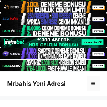
İçeriğe
atla
Mrbahis Yeni Adresi
Menü