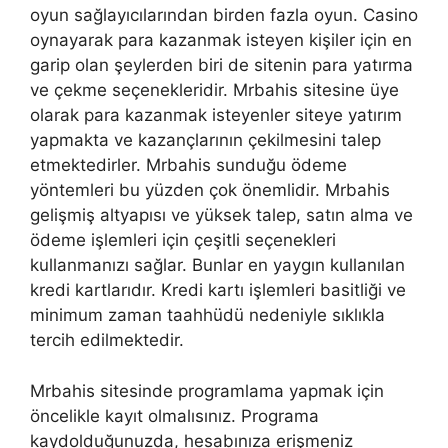
oyun sağlayıcılarından birden fazla oyun. Casino
oynayarak para kazanmak isteyen kişiler için en
garip olan şeylerden biri de sitenin para yatırma
ve çekme seçenekleridir. Mrbahis sitesine üye
olarak para kazanmak isteyenler siteye yatırım
yapmakta ve kazançlarının çekilmesini talep
etmektedirler. Mrbahis sunduğu ödeme
yöntemleri bu yüzden çok önemlidir. Mrbahis
gelişmiş altyapısı ve yüksek talep, satın alma ve
ödeme işlemleri için çeşitli seçenekleri
kullanmanızı sağlar. Bunlar en yaygın kullanılan
kredi kartlarıdır. Kredi kartı işlemleri basitliği ve
minimum zaman taahhüdü nedeniyle sıklıkla
tercih edilmektedir.
Mrbahis sitesinde programlama yapmak için
öncelikle kayıt olmalısınız. Programa
kaydolduğunuzda, hesabınıza erişmeniz