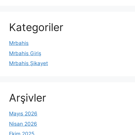
Kategoriler
Mrbahis
Mrbahis Giriş
Mrbahis Şikayet
Arşivler
Mayıs 2026
Nisan 2026
Ekim 2025