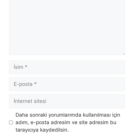
İsim
E-
posta
İnternet
sitesi
Daha sonraki yorumlarımda kullanılması için
adım, e-posta adresim ve site adresim bu
tarayıcıya kaydedilsin.