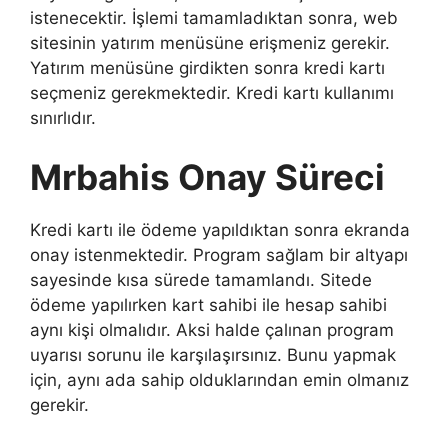
istenecektir. İşlemi tamamladıktan sonra, web
sitesinin yatırım menüsüne erişmeniz gerekir.
Yatırım menüsüne girdikten sonra kredi kartı
seçmeniz gerekmektedir. Kredi kartı kullanımı
sınırlıdır.
Mrbahis Onay Süreci
Kredi kartı ile ödeme yapıldıktan sonra ekranda
onay istenmektedir. Program sağlam bir altyapı
sayesinde kısa sürede tamamlandı. Sitede
ödeme yapılırken kart sahibi ile hesap sahibi
aynı kişi olmalıdır. Aksi halde çalınan program
uyarısı sorunu ile karşılaşırsınız. Bunu yapmak
için, aynı ada sahip olduklarından emin olmanız
gerekir.