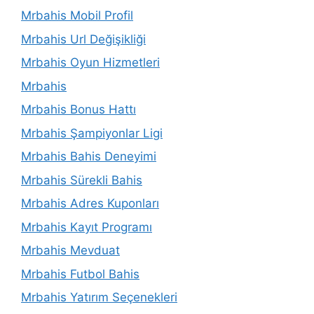
Mrbahis Mobil Profil
Mrbahis Url Değişikliği
Mrbahis Oyun Hizmetleri
Mrbahis
Mrbahis Bonus Hattı
Mrbahis Şampiyonlar Ligi
Mrbahis Bahis Deneyimi
Mrbahis Sürekli Bahis
Mrbahis Adres Kuponları
Mrbahis Kayıt Programı
Mrbahis Mevduat
Mrbahis Futbol Bahis
Mrbahis Yatırım Seçenekleri