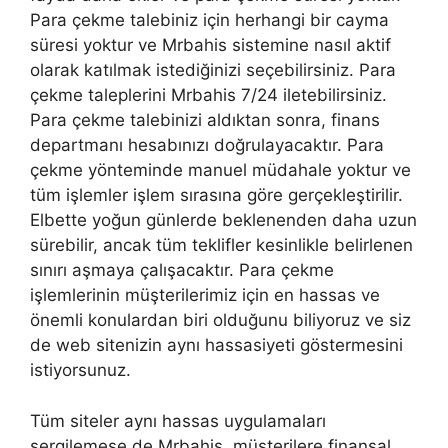
Para çekme talebiniz için herhangi bir cayma
süresi yoktur ve Mrbahis sistemine nasıl aktif
olarak katılmak istediğinizi seçebilirsiniz. Para
çekme taleplerini Mrbahis 7/24 iletebilirsiniz.
Para çekme talebinizi aldıktan sonra, finans
departmanı hesabınızı doğrulayacaktır. Para
çekme yönteminde manuel müdahale yoktur ve
tüm işlemler işlem sırasına göre gerçekleştirilir.
Elbette yoğun günlerde beklenenden daha uzun
sürebilir, ancak tüm teklifler kesinlikle belirlenen
sınırı aşmaya çalışacaktır. Para çekme
işlemlerinin müşterilerimiz için en hassas ve
önemli konulardan biri olduğunu biliyoruz ve siz
de web sitenizin aynı hassasiyeti göstermesini
istiyorsunuz.
Tüm siteler aynı hassas uygulamaları
sergilemese de Mrbahis, müşterilere finansal