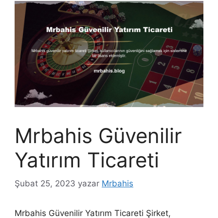
Mrbahis Güvenilir
Yatırım Ticareti
Şubat 25, 2023
yazar
Mrbahis
Mrbahis Güvenilir Yatırım Ticareti Şirket,