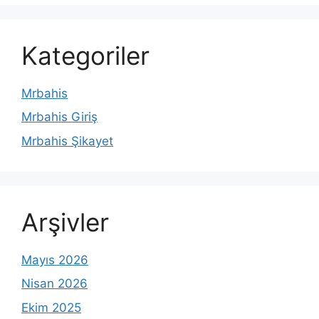
Kategoriler
Mrbahis
Mrbahis Giriş
Mrbahis Şikayet
Arşivler
Mayıs 2026
Nisan 2026
Ekim 2025