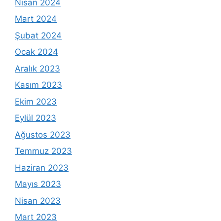
Nisan 2024
Mart 2024
Şubat 2024
Ocak 2024
Aralık 2023
Kasım 2023
Ekim 2023
Eylül 2023
Ağustos 2023
Temmuz 2023
Haziran 2023
Mayıs 2023
Nisan 2023
Mart 2023