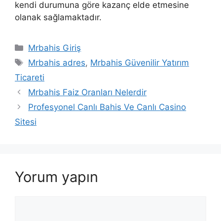
kendi durumuna göre kazanç elde etmesine
olanak sağlamaktadır.
Kategoriler
Mrbahis Giriş
Etiketler
Mrbahis adres
,
Mrbahis Güvenilir Yatırım
Ticareti
Mrbahis Faiz Oranları Nelerdir
Profesyonel Canlı Bahis Ve Canlı Casino
Sitesi
Yorum yapın
Yorum