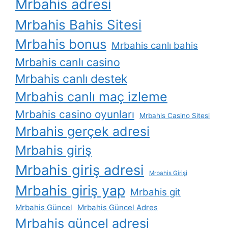
Mrbahis adresi
Mrbahis Bahis Sitesi
Mrbahis bonus
Mrbahis canlı bahis
Mrbahis canlı casino
Mrbahis canlı destek
Mrbahis canlı maç izleme
Mrbahis casino oyunları
Mrbahis Casino Sitesi
Mrbahis gerçek adresi
Mrbahis giriş
Mrbahis giriş adresi
Mrbahis Girişi
Mrbahis giriş yap
Mrbahis git
Mrbahis Güncel
Mrbahis Güncel Adres
Mrbahis güncel adresi