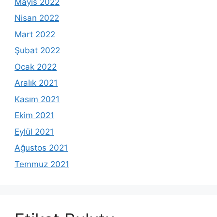
Mayıs 2022
Nisan 2022
Mart 2022
Şubat 2022
Ocak 2022
Aralık 2021
Kasım 2021
Ekim 2021
Eylül 2021
Ağustos 2021
Temmuz 2021