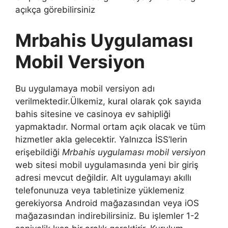
açıkça görebilirsiniz
Mrbahis Uygulaması
Mobil Versiyon
Bu uygulamaya mobil versiyon adı
verilmektedir.Ülkemiz, kural olarak çok sayıda
bahis sitesine ve casinoya ev sahipliği
yapmaktadır. Normal ortam açık olacak ve tüm
hizmetler akla gelecektir. Yalnızca İSS’lerin
erişebildiği
Mrbahis uygulaması mobil versiyon
web sitesi mobil uygulamasında yeni bir giriş
adresi mevcut değildir. Alt uygulamayı akıllı
telefonunuza veya tabletinize yüklemeniz
gerekiyorsa Android mağazasından veya iOS
mağazasından indirebilirsiniz. Bu işlemler 1-2