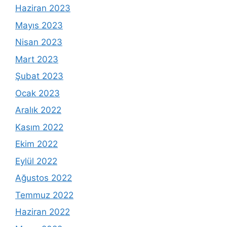
Haziran 2023
Mayıs 2023
Nisan 2023
Mart 2023
Şubat 2023
Ocak 2023
Aralık 2022
Kasım 2022
Ekim 2022
Eylül 2022
Ağustos 2022
Temmuz 2022
Haziran 2022