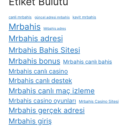
Etiket Bulutu
canli mrbahis
kayit mrbahis
güncel adresi mrbahis
Mrbahis
Mrbahis adres
Mrbahis adresi
Mrbahis Bahis Sitesi
Mrbahis bonus
Mrbahis canlı bahis
Mrbahis canlı casino
Mrbahis canlı destek
Mrbahis canlı maç izleme
Mrbahis casino oyunları
Mrbahis Casino Sitesi
Mrbahis gerçek adresi
Mrbahis giriş