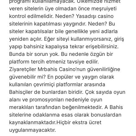
programı kullanılamayacak. Ülkemizde hizmet
veren sitelerin üye olmadan önce meşruiyeti
kontrol edilmelidir. Neden? Yasadışı casino
sitelerinin kapatılması yaygındır. Neden? Bu
siteler kapatılsalar bile genellikle yeni adlarla
yeniden açılır. Eğer siteyi kullanmıyorsanız, giriş
yapıp bahsiniz kapalıysa tekrar erişebilirsiniz.
Bunda bir sorun yok. Bu nedenle özgün bir
platform tercih etmeniz tavsiye edilir.
Ziyaretçiler Mrbahis Casino’nun güvenilirliğine
güvenebilir mi? En popüler ve yaygın olarak
kullanılan çevrimiçi platformlar arasında
Bahisçiler de bunlardan biridir. Çok sayıda oyun
alanı ve promosyonları nedeniyle oyun
meraklıları tarafından beğenilmektedir. A Bahis
sitelerine odaklanma esas olarak bonuslardan
kaynaklanmaktadır.Hiçbir ekstra ücret
uygulanmayacaktır.