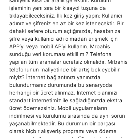
saniyelik kısa bir aralık gerektirir. Kurulum
işleminin yanı sıra bir kısayol tuşuna da
tıklayabileceksiniz. İlk kez giriş yapın: Kullanıcı
adınız ve şifreniz en az bir kez istenecektir. Bir
dahaki sefere oturum açtığınızda, hesabınıza
şifre veya kullanıcı adı olmadan erişmek için
APP’yi veya mobil AP’yi kullanın. Mrbahis
sunduğu veri koruması etkili mi? Telefona
yapılan tüm aramalar ücretsiz olmalıdır. Mrbahis
telefonunun maliyetinde bir artış bekleyebilir
miyiz? İnternet bağlantınızı yanınızda
bulundurmanız durumunda bu senaryoda
herhangi bir ücret alınmaz. İnternet planınızı
standart internetimiz ile sağladığınızda ekstra
ücret ödemezsiniz. Mobil uygulamaların
indirilmesi ve kurulumu sırasında da aynı sorun
yaşanabilmektedir. Bu durumun bir parçası
olarak hiçbir alışveriş programı veya ödeme