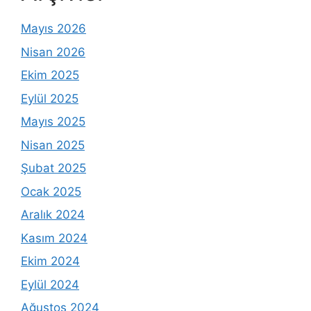
Mayıs 2026
Nisan 2026
Ekim 2025
Eylül 2025
Mayıs 2025
Nisan 2025
Şubat 2025
Ocak 2025
Aralık 2024
Kasım 2024
Ekim 2024
Eylül 2024
Ağustos 2024