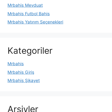
Mrbahis Mevduat
Mrbahis Futbol Bahis
Mrbahis Yatırım Seçenekleri
Kategoriler
Mrbahis
Mrbahis Giriş
Mrbahis Şikayet
Arşivler