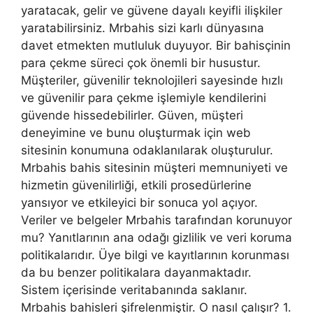
yaratacak, gelir ve güvene dayalı keyifli ilişkiler
yaratabilirsiniz. Mrbahis sizi karlı dünyasına
davet etmekten mutluluk duyuyor. Bir bahisçinin
para çekme süreci çok önemli bir husustur.
Müşteriler, güvenilir teknolojileri sayesinde hızlı
ve güvenilir para çekme işlemiyle kendilerini
güvende hissedebilirler. Güven, müşteri
deneyimine ve bunu oluşturmak için web
sitesinin konumuna odaklanılarak oluşturulur.
Mrbahis bahis sitesinin müşteri memnuniyeti ve
hizmetin güvenilirliği, etkili prosedürlerine
yansıyor ve etkileyici bir sonuca yol açıyor.
Veriler ve belgeler Mrbahis tarafından korunuyor
mu? Yanıtlarının ana odağı gizlilik ve veri koruma
politikalarıdır. Üye bilgi ve kayıtlarının korunması
da bu benzer politikalara dayanmaktadır.
Sistem içerisinde veritabanında saklanır.
Mrbahis bahisleri şifrelenmiştir. O nasıl çalışır? 1.