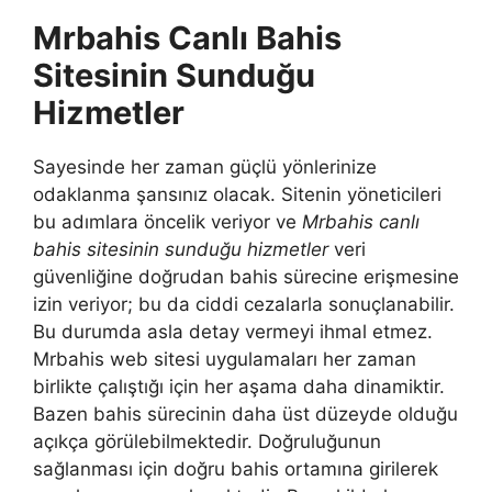
Mrbahis Canlı Bahis
Sitesinin Sunduğu
Hizmetler
Sayesinde her zaman güçlü yönlerinize
odaklanma şansınız olacak. Sitenin yöneticileri
bu adımlara öncelik veriyor ve
Mrbahis canlı
bahis sitesinin sunduğu hizmetler
veri
güvenliğine doğrudan bahis sürecine erişmesine
izin veriyor; bu da ciddi cezalarla sonuçlanabilir.
Bu durumda asla detay vermeyi ihmal etmez.
Mrbahis web sitesi uygulamaları her zaman
birlikte çalıştığı için her aşama daha dinamiktir.
Bazen bahis sürecinin daha üst düzeyde olduğu
açıkça görülebilmektedir. Doğruluğunun
sağlanması için doğru bahis ortamına girilerek