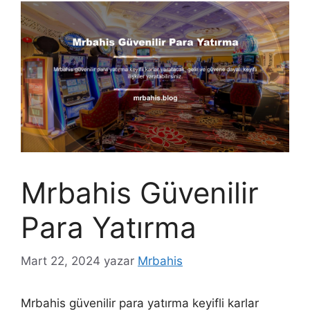
Mrbahis Güvenilir
Para Yatırma
Mart 22, 2024
yazar
Mrbahis
Mrbahis güvenilir para yatırma keyifli karlar