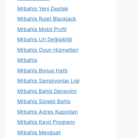
Mrbahis Yeni Destek
Mrbahis Rulet Blackjack
Mrbahis Mobil Profil
Mrbahis Url Değişikliği
Mrbahis Oyun Hizmetleri
Mrbahis
Mrbahis Bonus Hattı
Mrbahis Şampiyonlar Ligi
Mrbahis Bahis Deneyimi
Mrbahis Sürekli Bahis
Mrbahis Adres Kuponları
Mrbahis Kayıt Programı
Mrbahis Mevduat