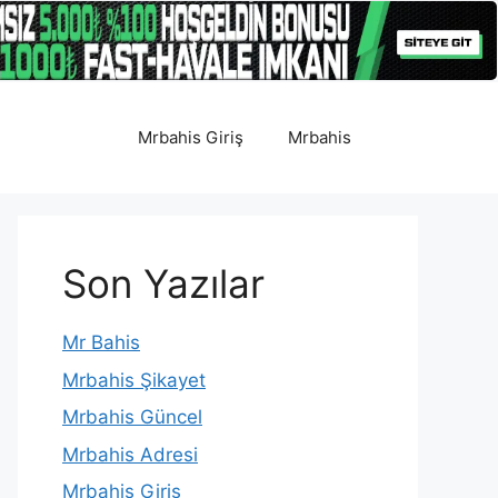
Mrbahis Giriş
Mrbahis
Son Yazılar
Mr Bahis
Mrbahis Şikayet
Mrbahis Güncel
Mrbahis Adresi
Mrbahis Giriş