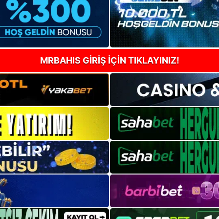
MRBAHIS GİRİŞ İÇİN TIKLAYINIZ!