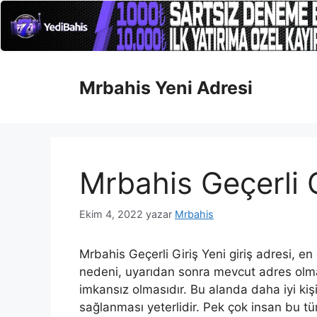
İçeriğe
atla
Mrbahis Yeni Adresi
Mrbahis Geçerli G
Ekim 4, 2022
yazar
Mrbahis
Mrbahis Geçerli Giriş Yeni giriş adresi, en
nedeni, uyarıdan sonra mevcut adres ol
imkansız olmasıdır. Bu alanda daha iyi kişil
sağlanması yeterlidir. Pek çok insan bu tü