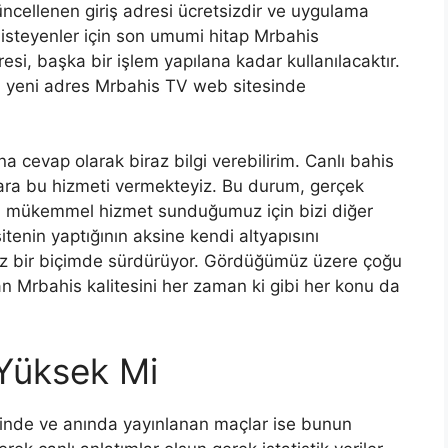
güncellenen giriş adresi ücretsizdir ve uygulama
isteyenler için son umumi hitap Mrbahis
i, başka bir işlem yapılana kadar kullanılacaktır.
a yeni adres Mrbahis TV web sitesinde
a cevap olarak biraz bilgi verebilirim. Canlı bahis
lara bu hizmeti vermekteyiz. Bu durum, gerçek
ra mükemmel hizmet sunduğumuz için bizi diğer
itenin yaptığının aksine kendi altyapısını
iksiz bir biçimde sürdürüyor. Gördüğümüz üzere çoğu
n Mrbahis kalitesini her zaman ki gibi her konu da
 Yüksek Mi
sinde ve anında yayınlanan maçlar ise bunun