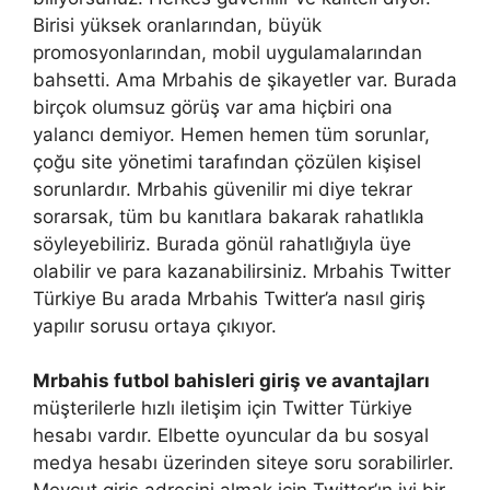
Birisi yüksek oranlarından, büyük
promosyonlarından, mobil uygulamalarından
bahsetti. Ama Mrbahis de şikayetler var. Burada
birçok olumsuz görüş var ama hiçbiri ona
yalancı demiyor. Hemen hemen tüm sorunlar,
çoğu site yönetimi tarafından çözülen kişisel
sorunlardır. Mrbahis güvenilir mi diye tekrar
sorarsak, tüm bu kanıtlara bakarak rahatlıkla
söyleyebiliriz. Burada gönül rahatlığıyla üye
olabilir ve para kazanabilirsiniz. Mrbahis Twitter
Türkiye Bu arada Mrbahis Twitter’a nasıl giriş
yapılır sorusu ortaya çıkıyor.
Mrbahis futbol bahisleri giriş ve avantajları
müşterilerle hızlı iletişim için Twitter Türkiye
hesabı vardır. Elbette oyuncular da bu sosyal
medya hesabı üzerinden siteye soru sorabilirler.