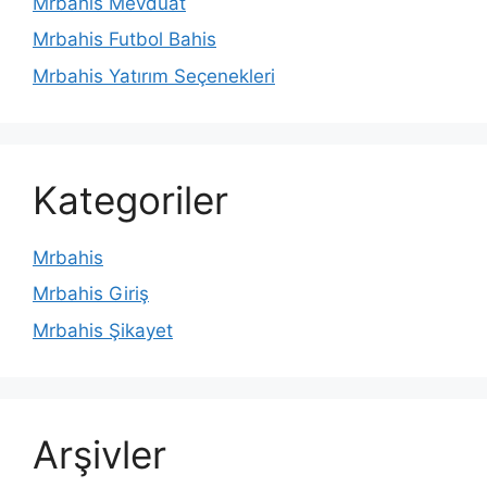
Mrbahis Mevduat
Mrbahis Futbol Bahis
Mrbahis Yatırım Seçenekleri
Kategoriler
Mrbahis
Mrbahis Giriş
Mrbahis Şikayet
Arşivler