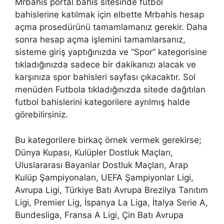
Mrbahis portal bahis sitesinde futbol
bahislerine katılmak için elbette Mrbahis hesap
açma prosedürünü tamamlamanız gerekir. Daha
sonra hesap açma işlemini tamamlarsanız,
sisteme giriş yaptığınızda ve “Spor” kategorisine
tıkladığınızda sadece bir dakikanızı alacak ve
karşınıza spor bahisleri sayfası çıkacaktır. Sol
menüden Futbola tıkladığınızda sitede dağıtılan
futbol bahislerini kategorilere ayrılmış halde
görebilirsiniz.
Bu kategorilere birkaç örnek vermek gerekirse;
Dünya Kupası, Kulüpler Dostluk Maçları,
Uluslararası Bayanlar Dostluk Maçları, Arap
Kulüp Şampiyonaları, UEFA Şampiyonlar Ligi,
Avrupa Ligi, Türkiye Batı Avrupa Brezilya Tanıtım
Ligi, Premier Lig, İspanya La Liga, İtalya Serie A,
Bundesliga, Fransa A Ligi, Çin Batı Avrupa