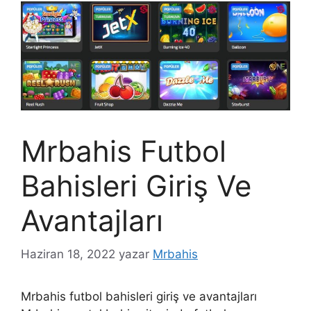
Mrbahis Futbol
Bahisleri Giriş Ve
Avantajları
Haziran 18, 2022
yazar
Mrbahis
Mrbahis futbol bahisleri giriş ve avantajları