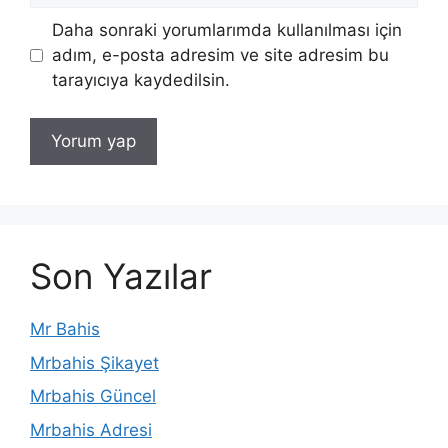
Daha sonraki yorumlarımda kullanılması için
adım, e-posta adresim ve site adresim bu
tarayıcıya kaydedilsin.
Son Yazılar
Mr Bahis
Mrbahis Şikayet
Mrbahis Güncel
Mrbahis Adresi