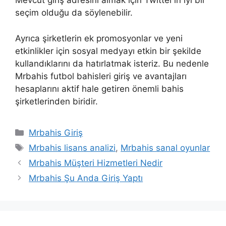
Mevcut giriş adresini almak için Twitter’ın iyi bir
seçim olduğu da söylenebilir.
Ayrıca şirketlerin ek promosyonlar ve yeni
etkinlikler için sosyal medyayı etkin bir şekilde
kullandıklarını da hatırlatmak isteriz. Bu nedenle
Mrbahis futbol bahisleri giriş ve avantajları
hesaplarını aktif hale getiren önemli bahis
şirketlerinden biridir.
Kategoriler
Mrbahis Giriş
Etiketler
Mrbahis lisans analizi
,
Mrbahis sanal oyunlar
Mrbahis Müşteri Hizmetleri Nedir
Mrbahis Şu Anda Giriş Yaptı