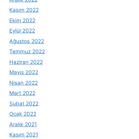
Kasım 2022
Ekim 2022
Eylül 2022
Ağustos 2022
Temmuz 2022
Haziran 2022
Mayıs 2022
Nisan 2022
Mart 2022
Şubat 2022
Ocak 2022
Aralık 2021
Kasım 2021