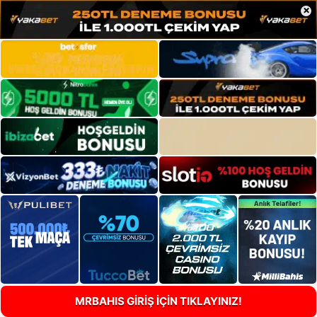
×
MRBAHIS GİRİŞ İÇİN TIKLAYINIZ!