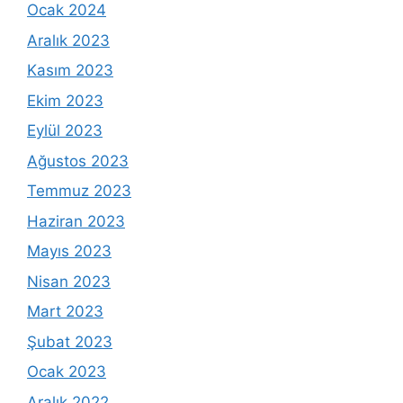
Ocak 2024
Aralık 2023
Kasım 2023
Ekim 2023
Eylül 2023
Ağustos 2023
Temmuz 2023
Haziran 2023
Mayıs 2023
Nisan 2023
Mart 2023
Şubat 2023
Ocak 2023
Aralık 2022