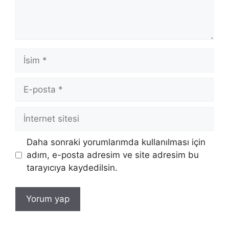
İsim
E-
posta
İnternet
sitesi
Daha sonraki yorumlarımda kullanılması için
adım, e-posta adresim ve site adresim bu
tarayıcıya kaydedilsin.