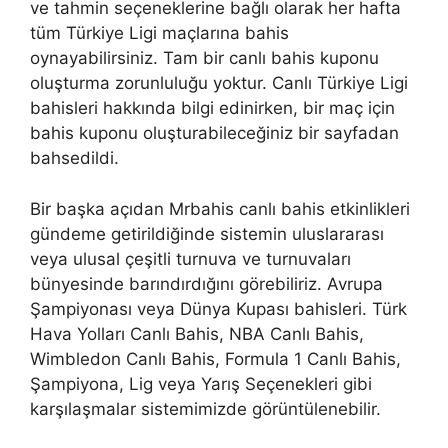
ve tahmin seçeneklerine bağlı olarak her hafta
tüm Türkiye Ligi maçlarına bahis
oynayabilirsiniz. Tam bir canlı bahis kuponu
oluşturma zorunluluğu yoktur. Canlı Türkiye Ligi
bahisleri hakkında bilgi edinirken, bir maç için
bahis kuponu oluşturabileceğiniz bir sayfadan
bahsedildi.
Bir başka açıdan Mrbahis canlı bahis etkinlikleri
gündeme getirildiğinde sistemin uluslararası
veya ulusal çeşitli turnuva ve turnuvaları
bünyesinde barındırdığını görebiliriz. Avrupa
Şampiyonası veya Dünya Kupası bahisleri. Türk
Hava Yolları Canlı Bahis, NBA Canlı Bahis,
Wimbledon Canlı Bahis, Formula 1 Canlı Bahis,
Şampiyona, Lig veya Yarış Seçenekleri gibi
karşılaşmalar sistemimizde görüntülenebilir.