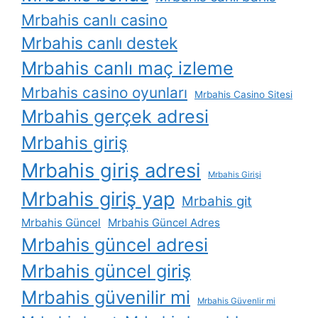
Mrbahis canlı casino
Mrbahis canlı destek
Mrbahis canlı maç izleme
Mrbahis casino oyunları
Mrbahis Casino Sitesi
Mrbahis gerçek adresi
Mrbahis giriş
Mrbahis giriş adresi
Mrbahis Girişi
Mrbahis giriş yap
Mrbahis git
Mrbahis Güncel
Mrbahis Güncel Adres
Mrbahis güncel adresi
Mrbahis güncel giriş
Mrbahis güvenilir mi
Mrbahis Güvenlir mi