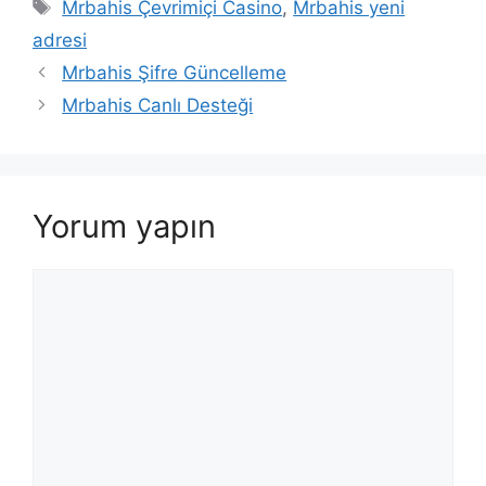
Etiketler
Mrbahis Çevrimiçi Casino
,
Mrbahis yeni
adresi
Mrbahis Şifre Güncelleme
Mrbahis Canlı Desteği
Yorum yapın
Yorum