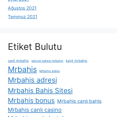
Ağustos 2021
Temmuz 2021
Etiket Bulutu
canli mrbahis
kayit mrbahis
güncel adresi mrbahis
Mrbahis
Mrbahis adres
Mrbahis adresi
Mrbahis Bahis Sitesi
Mrbahis bonus
Mrbahis canlı bahis
Mrbahis canlı casino