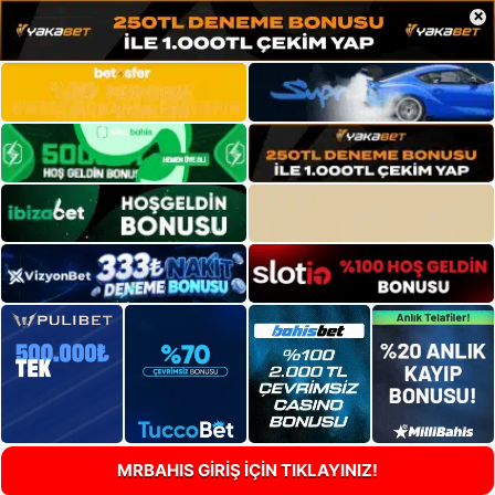
×
MRBAHIS GİRİŞ İÇİN TIKLAYINIZ!