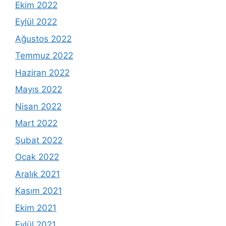
Ekim 2022
Eylül 2022
Ağustos 2022
Temmuz 2022
Haziran 2022
Mayıs 2022
Nisan 2022
Mart 2022
Şubat 2022
Ocak 2022
Aralık 2021
Kasım 2021
Ekim 2021
Eylül 2021