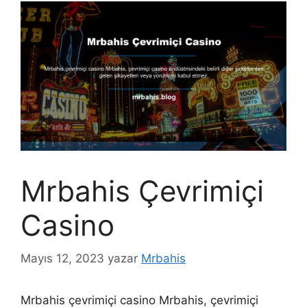
Mrbahis Çevrimiçi
Casino
Mayıs 12, 2023
yazar
Mrbahis
Mrbahis çevrimiçi casino Mrbahis, çevrimiçi