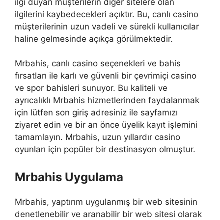
ilgi duyan müşterilerin diğer sitelere olan
ilgilerini kaybedecekleri açıktır. Bu, canlı casino
müşterilerinin uzun vadeli ve sürekli kullanıcılar
haline gelmesinde açıkça görülmektedir.
Mrbahis, canlı casino seçenekleri ve bahis
fırsatları ile karlı ve güvenli bir çevrimiçi casino
ve spor bahisleri sunuyor. Bu kaliteli ve
ayrıcalıklı Mrbahis hizmetlerinden faydalanmak
için lütfen son giriş adresiniz ile sayfamızı
ziyaret edin ve bir an önce üyelik kayıt işlemini
tamamlayın. Mrbahis, uzun yıllardır casino
oyunları için popüler bir destinasyon olmuştur.
Mrbahis Uygulama
Mrbahis, yaptırım uygulanmış bir web sitesinin
denetlenebilir ve aranabilir bir web sitesi olarak