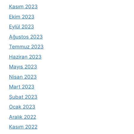
Kasım 2023
Ekim 2023
Eylül 2023
Ağustos 2023
Temmuz 2023
Haziran 2023
Mayıs 2023
Nisan 2023
Mart 2023
Şubat 2023
Ocak 2023
Aralık 2022
Kasım 2022