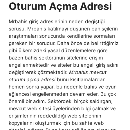
Oturum Açma Adresi
Mrbahis giriş adreslerinin neden değiştiği
sorusu, Mrbahis katılmayı düşünen bahisçilerin
araştırmaları sonucunda kendilerine sormaları
gereken bir sorudur. Daha önce de belirttiğimiz
gibi ülkemizdeki yasal düzenlemelere göre
bazen bahis sektörünün sitelerine erişim
engellenmektedir ve siteler bu engeli giriş adını
değiştirerek çözmektedir.
Mrbahis mevcut
oturum açma adresi
bunu kısıtlamalardan
hemen sonra yapar, bu nedenle bahis ve oyun
eğlencesi engellenmeden devam eder. Bu çok
önemli bir adım. Sektördeki birçok saldırgan,
mevcut web sitesi üyelerinden bilgi çalmak ve
erişimlerinin reddedildiği web sitelerinin
kopyalarını oluşturmak için bu sahte web