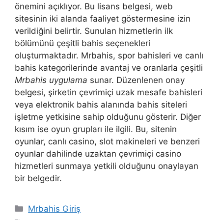
önemini açıklıyor. Bu lisans belgesi, web
sitesinin iki alanda faaliyet göstermesine izin
verildiğini belirtir. Sunulan hizmetlerin ilk
bölümünü çeşitli bahis seçenekleri
oluşturmaktadır. Mrbahis, spor bahisleri ve canlı
bahis kategorilerinde avantaj ve oranlarla çeşitli
Mrbahis uygulama
sunar. Düzenlenen onay
belgesi, şirketin çevrimiçi uzak mesafe bahisleri
veya elektronik bahis alanında bahis siteleri
işletme yetkisine sahip olduğunu gösterir. Diğer
kısım ise oyun grupları ile ilgili. Bu, sitenin
oyunlar, canlı casino, slot makineleri ve benzeri
oyunlar dahilinde uzaktan çevrimiçi casino
hizmetleri sunmaya yetkili olduğunu onaylayan
bir belgedir.
Kategoriler
Mrbahis Giriş