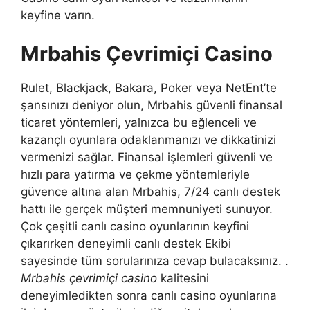
keyfine varın.
Mrbahis Çevrimiçi Casino
Rulet, Blackjack, Bakara, Poker veya NetEnt’te
şansınızı deniyor olun, Mrbahis güvenli finansal
ticaret yöntemleri, yalnızca bu eğlenceli ve
kazançlı oyunlara odaklanmanızı ve dikkatinizi
vermenizi sağlar. Finansal işlemleri güvenli ve
hızlı para yatırma ve çekme yöntemleriyle
güvence altına alan Mrbahis, 7/24 canlı destek
hattı ile gerçek müşteri memnuniyeti sunuyor.
Çok çeşitli canlı casino oyunlarının keyfini
çıkarırken deneyimli canlı destek Ekibi
sayesinde tüm sorularınıza cevap bulacaksınız. .
Mrbahis çevrimiçi casino
kalitesini
deneyimledikten sonra canlı casino oyunlarına