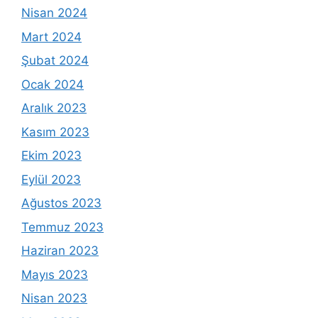
Nisan 2024
Mart 2024
Şubat 2024
Ocak 2024
Aralık 2023
Kasım 2023
Ekim 2023
Eylül 2023
Ağustos 2023
Temmuz 2023
Haziran 2023
Mayıs 2023
Nisan 2023