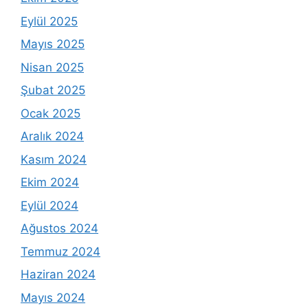
Eylül 2025
Mayıs 2025
Nisan 2025
Şubat 2025
Ocak 2025
Aralık 2024
Kasım 2024
Ekim 2024
Eylül 2024
Ağustos 2024
Temmuz 2024
Haziran 2024
Mayıs 2024