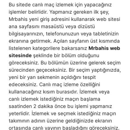
Bu sitede canlı maç izlemek için yapacağınız
işlemler belirlidir. Yapmanız gereken ilk şey,
Mrbahis yeni giriş adresini kullanarak web sitesi
ana sayfasını masaüstü veya dizüstü
bilgisayarınızın, telefonunuzun veya tabletinizin
ekranına getirmek. Açılan sayfanın üst kısmında
listelenen kategorilere bakarsanız
Mrbahis web
sitesinde
şeklinde bir bölüm olduğunu
göreceksiniz. Bu bölümün üzerine gelerek seçim
sürecinden geçeceksiniz. Bir seçim yaptığınızda,
yeni bir yan sekmenin açıldığını tespit
edeceksiniz. Canlı maç izleme özelliğini
kullanacağınız kısım burasıdır. İzlemek veya
canlı izlemek istediğiniz maçın başlama
saatinden 2 dakika önce bu işlemi yapmanız
yeterlidir. İzlemek ve seçmek istediğiniz maçın
takımının adının üzerine geldiğinizde ekranın
ortasında canlı yayının başladığını göreceksiniz.