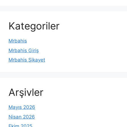
Kategoriler
Mrbahis
Mrbahis Giriş
Mrbahis Şikayet
Arşivler
Mayıs 2026
Nisan 2026
Ekim 2025