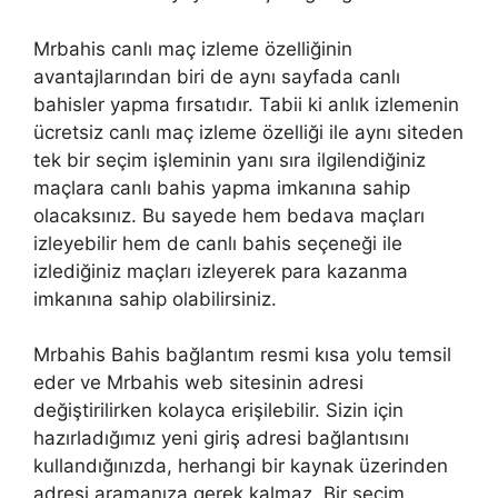
Mrbahis canlı maç izleme özelliğinin
avantajlarından biri de aynı sayfada canlı
bahisler yapma fırsatıdır. Tabii ki anlık izlemenin
ücretsiz canlı maç izleme özelliği ile aynı siteden
tek bir seçim işleminin yanı sıra ilgilendiğiniz
maçlara canlı bahis yapma imkanına sahip
olacaksınız. Bu sayede hem bedava maçları
izleyebilir hem de canlı bahis seçeneği ile
izlediğiniz maçları izleyerek para kazanma
imkanına sahip olabilirsiniz.
Mrbahis Bahis bağlantım resmi kısa yolu temsil
eder ve Mrbahis web sitesinin adresi
değiştirilirken kolayca erişilebilir. Sizin için
hazırladığımız yeni giriş adresi bağlantısını
kullandığınızda, herhangi bir kaynak üzerinden
adresi aramanıza gerek kalmaz. Bir seçim