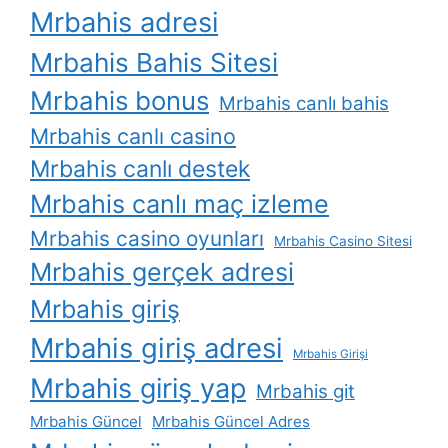
Mrbahis adresi
Mrbahis Bahis Sitesi
Mrbahis bonus
Mrbahis canlı bahis
Mrbahis canlı casino
Mrbahis canlı destek
Mrbahis canlı maç izleme
Mrbahis casino oyunları
Mrbahis Casino Sitesi
Mrbahis gerçek adresi
Mrbahis giriş
Mrbahis giriş adresi
Mrbahis Girişi
Mrbahis giriş yap
Mrbahis git
Mrbahis Güncel
Mrbahis Güncel Adres