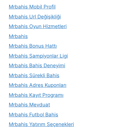
Mrbahis Mobil Profil
Mrbahis Url Değişikliği
Mrbahis Oyun Hizmetleri
Mrbahis
Mrbahis Bonus Hattı
Mrbahis Şampiyonlar Ligi
Mrbahis Bahis Deneyimi
Mrbahis Sürekli Bahis
Mrbahis Adres Kuponları
Mrbahis Kayıt Programı
Mrbahis Mevduat
Mrbahis Futbol Bahis
Mrbahis Yatırım Seçenekleri