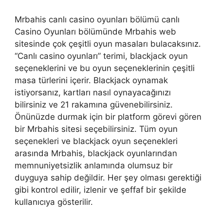
Mrbahis canlı casino oyunları bölümü canlı
Casino Oyunları bölümünde Mrbahis web
sitesinde çok çeşitli oyun masaları bulacaksınız.
“Canlı casino oyunları” terimi, blackjack oyun
seçeneklerini ve bu oyun seçeneklerinin çeşitli
masa türlerini içerir. Blackjack oynamak
istiyorsanız, kartları nasıl oynayacağınızı
bilirsiniz ve 21 rakamına güvenebilirsiniz.
Önünüzde durmak için bir platform görevi gören
bir Mrbahis sitesi seçebilirsiniz. Tüm oyun
seçenekleri ve blackjack oyun seçenekleri
arasında Mrbahis, blackjack oyunlarından
memnuniyetsizlik anlamında olumsuz bir
duyguya sahip değildir. Her şey olması gerektiği
gibi kontrol edilir, izlenir ve şeffaf bir şekilde
kullanıcıya gösterilir.