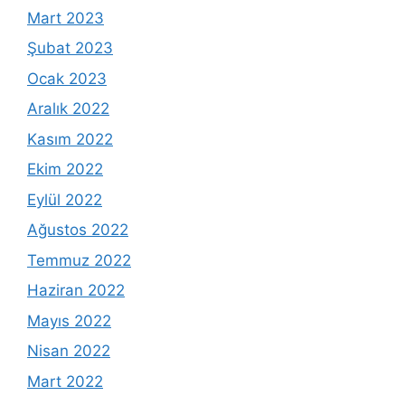
Mart 2023
Şubat 2023
Ocak 2023
Aralık 2022
Kasım 2022
Ekim 2022
Eylül 2022
Ağustos 2022
Temmuz 2022
Haziran 2022
Mayıs 2022
Nisan 2022
Mart 2022