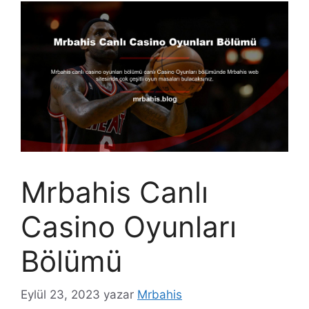
Mrbahis Canlı
Casino Oyunları
Bölümü
Eylül 23, 2023
yazar
Mrbahis