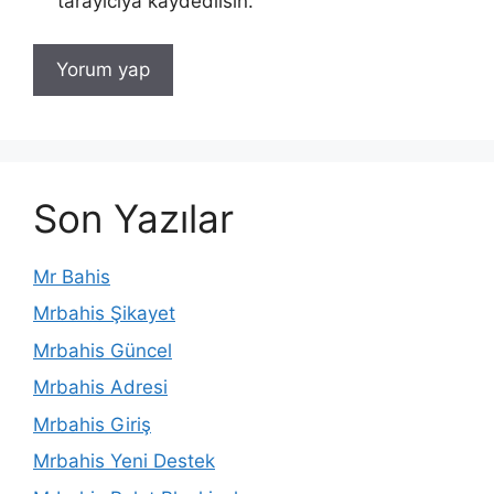
tarayıcıya kaydedilsin.
Son Yazılar
Mr Bahis
Mrbahis Şikayet
Mrbahis Güncel
Mrbahis Adresi
Mrbahis Giriş
Mrbahis Yeni Destek