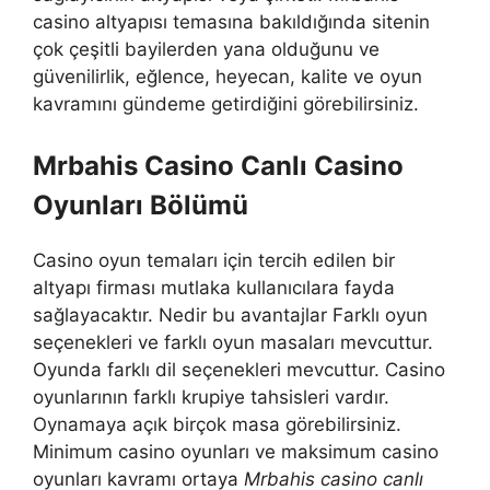
casino altyapısı temasına bakıldığında sitenin
çok çeşitli bayilerden yana olduğunu ve
güvenilirlik, eğlence, heyecan, kalite ve oyun
kavramını gündeme getirdiğini görebilirsiniz.
Mrbahis Casino Canlı Casino
Oyunları Bölümü
Casino oyun temaları için tercih edilen bir
altyapı firması mutlaka kullanıcılara fayda
sağlayacaktır. Nedir bu avantajlar Farklı oyun
seçenekleri ve farklı oyun masaları mevcuttur.
Oyunda farklı dil seçenekleri mevcuttur. Casino
oyunlarının farklı krupiye tahsisleri vardır.
Oynamaya açık birçok masa görebilirsiniz.
Minimum casino oyunları ve maksimum casino
oyunları kavramı ortaya
Mrbahis casino canlı