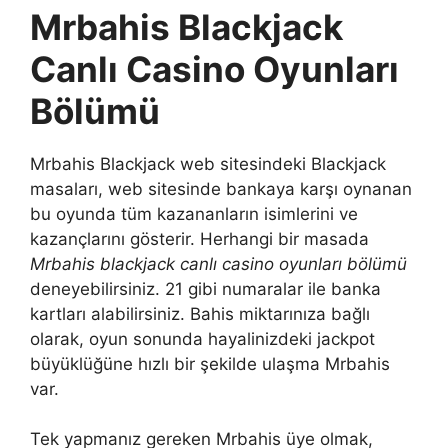
Mrbahis Blackjack
Canlı Casino Oyunları
Bölümü
Mrbahis Blackjack web sitesindeki Blackjack
masaları, web sitesinde bankaya karşı oynanan
bu oyunda tüm kazananların isimlerini ve
kazançlarını gösterir. Herhangi bir masada
Mrbahis blackjack canlı casino oyunları bölümü
deneyebilirsiniz. 21 gibi numaralar ile banka
kartları alabilirsiniz. Bahis miktarınıza bağlı
olarak, oyun sonunda hayalinizdeki jackpot
büyüklüğüne hızlı bir şekilde ulaşma Mrbahis
var.
Tek yapmanız gereken Mrbahis üye olmak,