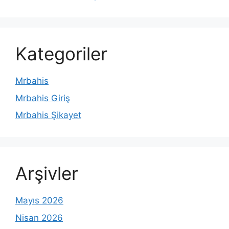
Kategoriler
Mrbahis
Mrbahis Giriş
Mrbahis Şikayet
Arşivler
Mayıs 2026
Nisan 2026