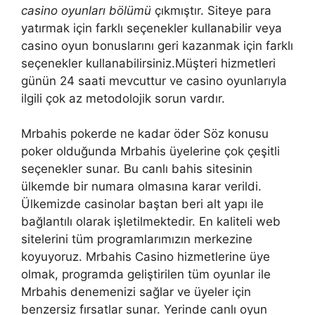
casino oyunları bölümü
çıkmıştır. Siteye para
yatırmak için farklı seçenekler kullanabilir veya
casino oyun bonuslarını geri kazanmak için farklı
seçenekler kullanabilirsiniz.Müşteri hizmetleri
günün 24 saati mevcuttur ve casino oyunlarıyla
ilgili çok az metodolojik sorun vardır.
Mrbahis pokerde ne kadar öder Söz konusu
poker olduğunda Mrbahis üyelerine çok çeşitli
seçenekler sunar. Bu canlı bahis sitesinin
ülkemde bir numara olmasına karar verildi.
Ülkemizde casinolar baştan beri alt yapı ile
bağlantılı olarak işletilmektedir. En kaliteli web
sitelerini tüm programlarımızın merkezine
koyuyoruz. Mrbahis Casino hizmetlerine üye
olmak, programda geliştirilen tüm oyunlar ile
Mrbahis denemenizi sağlar ve üyeler için
benzersiz fırsatlar sunar. Yerinde canlı oyun