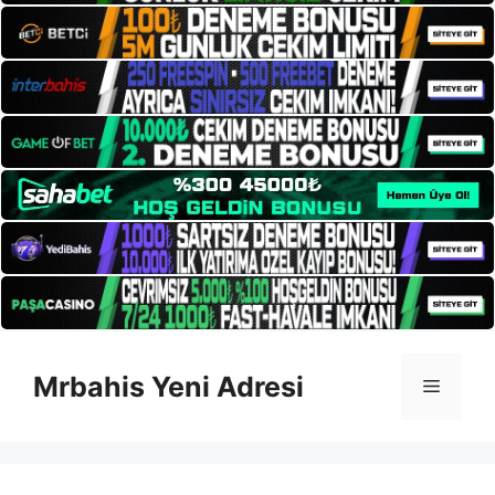
İçeriğe
atla
Mrbahis Yeni Adresi
Menü