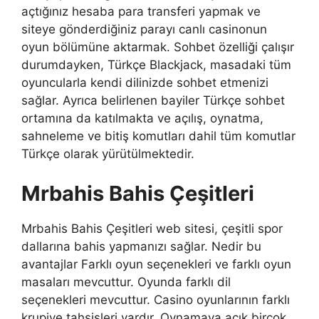
açtığınız hesaba para transferi yapmak ve
siteye gönderdiğiniz parayı canlı casinonun
oyun bölümüne aktarmak. Sohbet özelliği çalışır
durumdayken, Türkçe Blackjack, masadaki tüm
oyuncularla kendi dilinizde sohbet etmenizi
sağlar. Ayrıca belirlenen bayiler Türkçe sohbet
ortamına da katılmakta ve açılış, oynatma,
sahneleme ve bitiş komutları dahil tüm komutlar
Türkçe olarak yürütülmektedir.
Mrbahis Bahis Çeşitleri
Mrbahis Bahis Çeşitleri web sitesi, çeşitli spor
dallarına bahis yapmanızı sağlar. Nedir bu
avantajlar Farklı oyun seçenekleri ve farklı oyun
masaları mevcuttur. Oyunda farklı dil
seçenekleri mevcuttur. Casino oyunlarının farklı
krupiye tahsisleri vardır. Oynamaya açık birçok