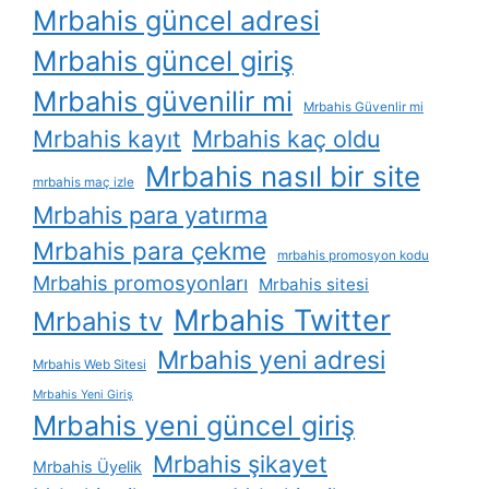
Mrbahis güncel adresi
Mrbahis güncel giriş
Mrbahis güvenilir mi
Mrbahis Güvenlir mi
Mrbahis kayıt
Mrbahis kaç oldu
Mrbahis nasıl bir site
mrbahis maç izle
Mrbahis para yatırma
Mrbahis para çekme
mrbahis promosyon kodu
Mrbahis promosyonları
Mrbahis sitesi
Mrbahis Twitter
Mrbahis tv
Mrbahis yeni adresi
Mrbahis Web Sitesi
Mrbahis Yeni Giriş
Mrbahis yeni güncel giriş
Mrbahis şikayet
Mrbahis Üyelik