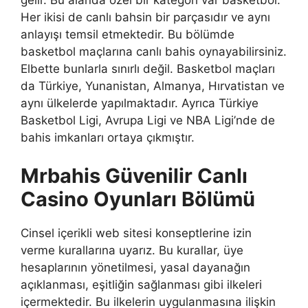
gelir. Bu alanda özel bir kategori var basketbol.
Her ikisi de canlı bahsin bir parçasıdır ve aynı
anlayışı temsil etmektedir. Bu bölümde
basketbol maçlarına canlı bahis oynayabilirsiniz.
Elbette bunlarla sınırlı değil. Basketbol maçları
da Türkiye, Yunanistan, Almanya, Hırvatistan ve
aynı ülkelerde yapılmaktadır. Ayrıca Türkiye
Basketbol Ligi, Avrupa Ligi ve NBA Ligi’nde de
bahis imkanları ortaya çıkmıştır.
Mrbahis Güvenilir Canlı
Casino Oyunları Bölümü
Cinsel içerikli web sitesi konseptlerine izin
verme kurallarına uyarız. Bu kurallar, üye
hesaplarının yönetilmesi, yasal dayanağın
açıklanması, eşitliğin sağlanması gibi ilkeleri
içermektedir. Bu ilkelerin uygulanmasına ilişkin