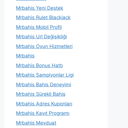
Mrbahis Yeni Destek
Mrbahis Rulet Blackjack
Mrbahis Mobil Profil
Mrbahis Url Değişikliği
Mrbahis Oyun Hizmetleri
Mrbahis
Mrbahis Bonus Hattı
Mrbahis Şampiyonlar Ligi
Mrbahis Bahis Deneyimi
Mrbahis Sürekli Bahis
Mrbahis Adres Kuponları
Mrbahis Kayıt Programı
Mrbahis Mevduat