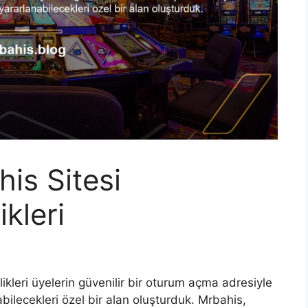
is Sitesi
ikleri
likleri üyelerin güvenilir bir oturum açma adresiyle
bilecekleri özel bir alan oluşturduk. Mrbahis,