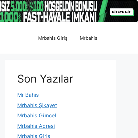
Mrbahis Giriş
Mrbahis
Son Yazılar
Mr Bahis
Mrbahis Şikayet
Mrbahis Güncel
Mrbahis Adresi
Mrbahis Giriş