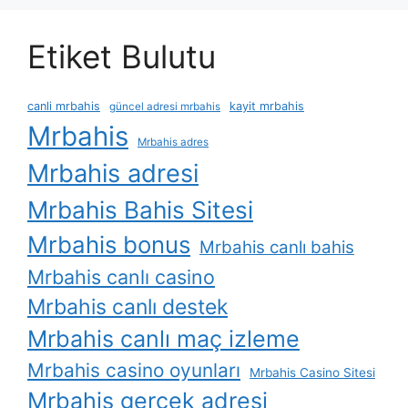
Etiket Bulutu
canli mrbahis
kayit mrbahis
güncel adresi mrbahis
Mrbahis
Mrbahis adres
Mrbahis adresi
Mrbahis Bahis Sitesi
Mrbahis bonus
Mrbahis canlı bahis
Mrbahis canlı casino
Mrbahis canlı destek
Mrbahis canlı maç izleme
Mrbahis casino oyunları
Mrbahis Casino Sitesi
Mrbahis gerçek adresi