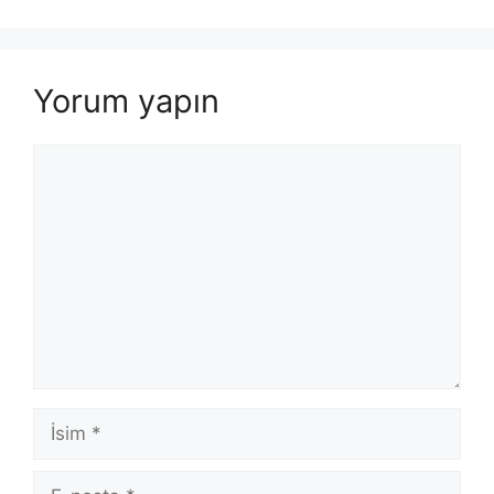
Yorum yapın
Yorum
İsim
E-