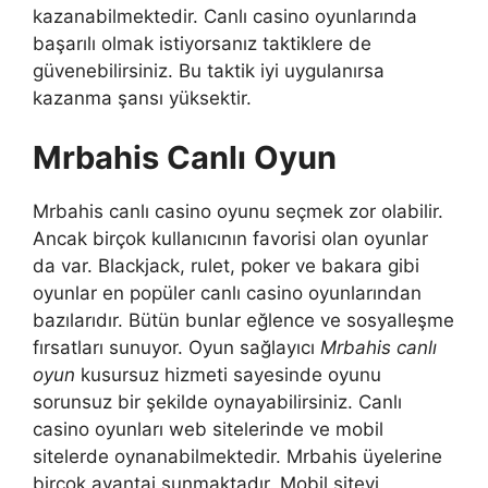
kazanabilmektedir. Canlı casino oyunlarında
başarılı olmak istiyorsanız taktiklere de
güvenebilirsiniz. Bu taktik iyi uygulanırsa
kazanma şansı yüksektir.
Mrbahis Canlı Oyun
Mrbahis canlı casino oyunu seçmek zor olabilir.
Ancak birçok kullanıcının favorisi olan oyunlar
da var. Blackjack, rulet, poker ve bakara gibi
oyunlar en popüler canlı casino oyunlarından
bazılarıdır. Bütün bunlar eğlence ve sosyalleşme
fırsatları sunuyor. Oyun sağlayıcı
Mrbahis canlı
oyun
kusursuz hizmeti sayesinde oyunu
sorunsuz bir şekilde oynayabilirsiniz. Canlı
casino oyunları web sitelerinde ve mobil
sitelerde oynanabilmektedir. Mrbahis üyelerine
birçok avantaj sunmaktadır. Mobil siteyi