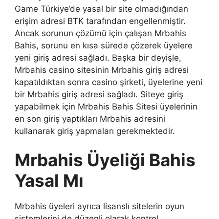
Game Türkiye’de yasal bir site olmadığından
erişim adresi BTK tarafından engellenmiştir.
Ancak sorunun çözümü için çalışan Mrbahis
Bahis, sorunu en kısa sürede çözerek üyelere
yeni giriş adresi sağladı. Başka bir deyişle,
Mrbahis casino sitesinin Mrbahis giriş adresi
kapatıldıktan sonra casino şirketi, üyelerine yeni
bir Mrbahis giriş adresi sağladı. Siteye giriş
yapabilmek için Mrbahis Bahis Sitesi üyelerinin
en son giriş yaptıkları Mrbahis adresini
kullanarak giriş yapmaları gerekmektedir.
Mrbahis Üyeliği Bahis
Yasal Mı
Mrbahis üyeleri ayrıca lisanslı sitelerin oyun
sistemlerini de düzenli olarak kontrol