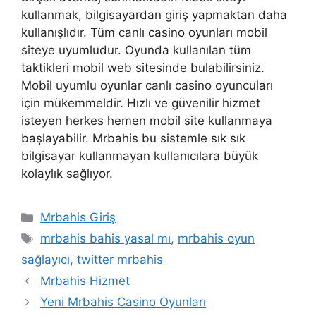
kullanmak, bilgisayardan giriş yapmaktan daha
kullanışlıdır. Tüm canlı casino oyunları mobil
siteye uyumludur. Oyunda kullanılan tüm
taktikleri mobil web sitesinde bulabilirsiniz.
Mobil uyumlu oyunlar canlı casino oyuncuları
için mükemmeldir. Hızlı ve güvenilir hizmet
isteyen herkes hemen mobil site kullanmaya
başlayabilir. Mrbahis bu sistemle sık sık
bilgisayar kullanmayan kullanıcılara büyük
kolaylık sağlıyor.
Kategoriler
Mrbahis Giriş
Etiketler
mrbahis bahis yasal mı
,
mrbahis oyun
sağlayıcı
,
twitter mrbahis
Mrbahis Hizmet
Yeni Mrbahis Casino Oyunları