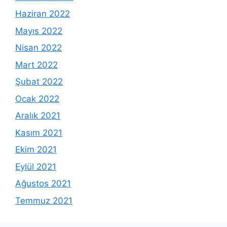
Haziran 2022
Mayıs 2022
Nisan 2022
Mart 2022
Şubat 2022
Ocak 2022
Aralık 2021
Kasım 2021
Ekim 2021
Eylül 2021
Ağustos 2021
Temmuz 2021