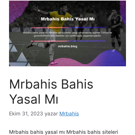
Mrbahis Bahis
Yasal Mı
Ekim 31, 2023
yazar
Mrbahis
Mrbahis bahis yasal mı Mrbahis bahis siteleri