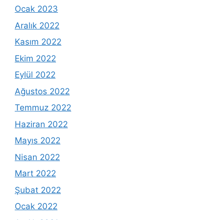
Ocak 2023
Aralık 2022
Kasım 2022
Ekim 2022
Eylül 2022
Ağustos 2022
Temmuz 2022
Haziran 2022
Mayıs 2022
Nisan 2022
Mart 2022
Şubat 2022
Ocak 2022