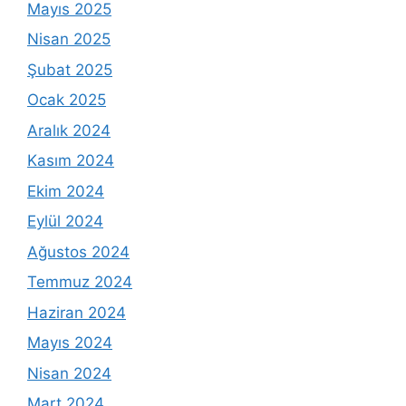
Mayıs 2025
Nisan 2025
Şubat 2025
Ocak 2025
Aralık 2024
Kasım 2024
Ekim 2024
Eylül 2024
Ağustos 2024
Temmuz 2024
Haziran 2024
Mayıs 2024
Nisan 2024
Mart 2024