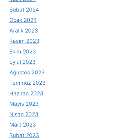
Şubat 2024
Ocak 2024
Aralık 2023
Kasım 2023
Ekim 2023
Eylül 2023
Ağustos 2023
Temmuz 2023
Haziran 2023
Mayıs 2023
Nisan 2023
Mart 2023
Şubat 2023