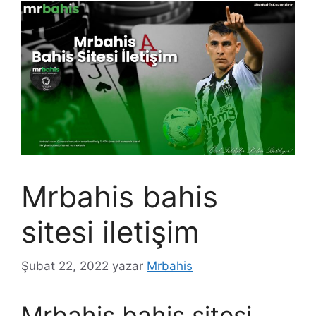
Mrbahis bahis
sitesi iletişim
Şubat 22, 2022
yazar
Mrbahis
Mrbahis bahis sitesi