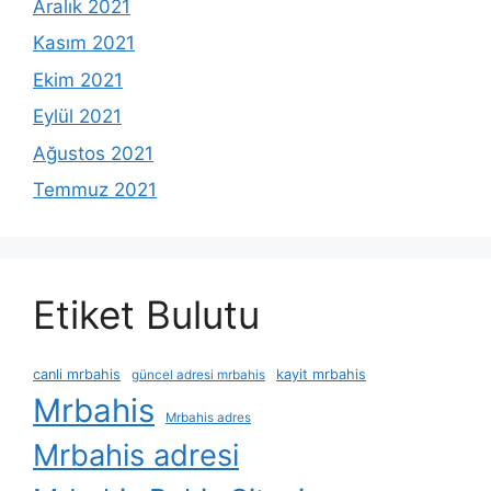
Aralık 2021
Kasım 2021
Ekim 2021
Eylül 2021
Ağustos 2021
Temmuz 2021
Etiket Bulutu
canli mrbahis
kayit mrbahis
güncel adresi mrbahis
Mrbahis
Mrbahis adres
Mrbahis adresi