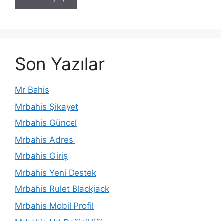
Son Yazılar
Mr Bahis
Mrbahis Şikayet
Mrbahis Güncel
Mrbahis Adresi
Mrbahis Giriş
Mrbahis Yeni Destek
Mrbahis Rulet Blackjack
Mrbahis Mobil Profil