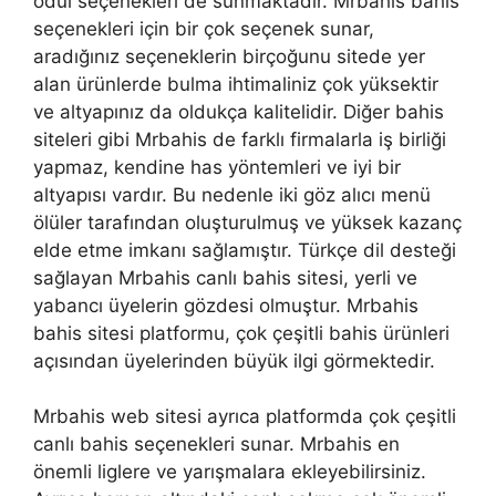
ödül seçenekleri de sunmaktadır. Mrbahis bahis
seçenekleri için bir çok seçenek sunar,
aradığınız seçeneklerin birçoğunu sitede yer
alan ürünlerde bulma ihtimaliniz çok yüksektir
ve altyapınız da oldukça kalitelidir. Diğer bahis
siteleri gibi Mrbahis de farklı firmalarla iş birliği
yapmaz, kendine has yöntemleri ve iyi bir
altyapısı vardır. Bu nedenle iki göz alıcı menü
ölüler tarafından oluşturulmuş ve yüksek kazanç
elde etme imkanı sağlamıştır. Türkçe dil desteği
sağlayan Mrbahis canlı bahis sitesi, yerli ve
yabancı üyelerin gözdesi olmuştur. Mrbahis
bahis sitesi platformu, çok çeşitli bahis ürünleri
açısından üyelerinden büyük ilgi görmektedir.
Mrbahis web sitesi ayrıca platformda çok çeşitli
canlı bahis seçenekleri sunar. Mrbahis en
önemli liglere ve yarışmalara ekleyebilirsiniz.