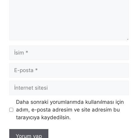
İsim
E-
posta
İnternet
sitesi
Daha sonraki yorumlarımda kullanılması için
adım, e-posta adresim ve site adresim bu
tarayıcıya kaydedilsin.